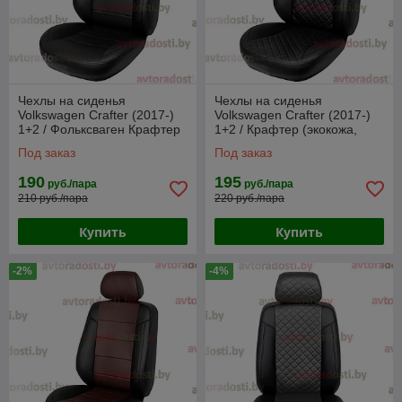
Чехлы на сиденья
Чехлы на сиденья
Volkswagen Crafter (2017-)
Volkswagen Crafter (2017-)
1+2 / Фольксваген Крафтер
1+2 / Крафтер (экокожа,
(экокожа, черный)
черный + вставка РОМБ)
Под заказ
Под заказ
190
195
руб./пара
руб./пара
210 руб./пара
220 руб./пара
Купить
Купить
-2%
-4%