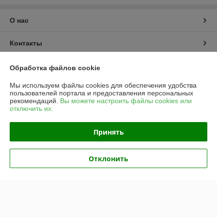
О нас
Контакты
Доставка и оплата
Обработка файлов cookie
Мы используем файлы cookies для обеспечения удобства
График работы
пользователей портала и предоставления персональных
рекомендаций.
Вы можете настроить файлы cookies или
отключить их.
Полная версия сайта
Принять
Политика обработки cookies
Сайт создан на платформе Deal.by
Отклонить