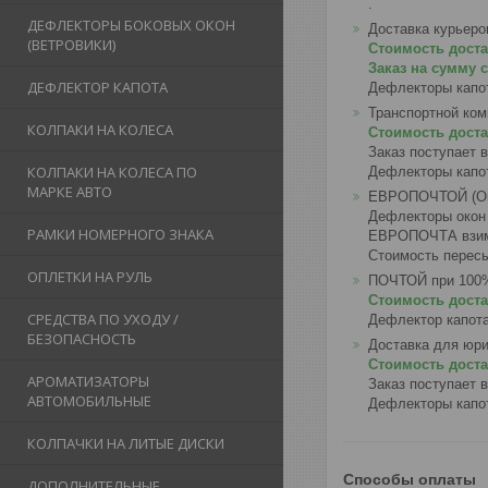
.
ДЕФЛЕКТОРЫ БОКОВЫХ ОКОН
Доставка курьер
(ВЕТРОВИКИ)
Стоимость достав
Заказ на сумму 
ДЕФЛЕКТОР КАПОТА
Дефлекторы капот
Транспортной ком
КОЛПАКИ НА КОЛЕСА
Стоимость доста
Заказ поступает 
КОЛПАКИ НА КОЛЕСА ПО
Дефлекторы капот
МАРКЕ АВТО
ЕВРОПОЧТОЙ (Опл
Дефлекторы окон 
РАМКИ НОМЕРНОГО ЗНАКА
ЕВРОПОЧТА взима
Стоимость пересыл
ОПЛЕТКИ НА РУЛЬ
ПОЧТОЙ при 100%
Стоимость доста
СРЕДСТВА ПО УХОДУ /
Дефлектор капота
БЕЗОПАСНОСТЬ
Доставка для юр
Стоимость доста
АРОМАТИЗАТОРЫ
Заказ поступает 
АВТОМОБИЛЬНЫЕ
Дефлекторы капот
КОЛПАЧКИ НА ЛИТЫЕ ДИСКИ
Способы оплаты
ДОПОЛНИТЕЛЬНЫЕ