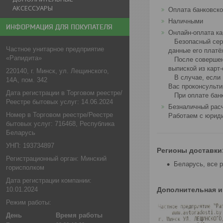
АКСЕССУАРЫ
Оплата банковско
Наличными
ИНФОРМАЦИЯ ДЛЯ ПОКУПАТЕЛЯ
Онлайн-оплата ка
   Безопасный сервер WEBPAY устанавливает шифрованное соединение по защищенному протоколу TLS и конфиденциально принимает от клиента 
Частное унитарное предприятие
данные его платё
«Рапидита»
   После совершения оплаты с использованием банковской карты необходимо сохранять полученные карт-чеки (подтверждения об оплате) для сверки с 
выпиской из карт
220140, г. Минск, ул. Лещинского,
   В случае, если Вы не получили заказ , Вам необходимо обратиться по телефонам +375296160366 или e-mail info.avtoradosti@gmail.com. Менеджеры 
14А, пом. 342
Вас проконсультир
Дата регистрации в Торговом реестре/
   При оплате б
Реестре бытовых услуг: 14.06.2024
Безналичный расч
Номер в Торговом реестре/Реестре
Работаем с юриди
бытовых услуг: 716468, Республика
Беларусь
УНП: 193734897
Регионы доставки
Регистрационный орган: Минский
Беларусь, все 
горисполком
Дата регистрации компании:
10.01.2024
Режим работы:
День
Время работы