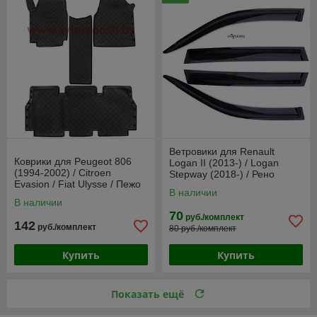
Ветровики для Renault
Коврики для Peugeot 806
Logan II (2013-) / Logan
(1994-2002) / Citroen
Stepway (2018-) / Рено
Evasion / Fiat Ulysse / Пежо
Логан [ДК1147] (Anv-air)
В наличии
806 / Ситроен Эвазион /
В наличии
Фиат Улис
70
руб./комплект
142
руб./комплект
80 руб./комплект
Купить
Купить
Показать ещё