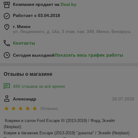
Компания продает на
Deal.by
Работает с 03.04.2018
г. Минск
ул. Лещинского, д. 14а, 3 этаж, пав. 348, Минск, Беларусь
в салон
Контакты
е, так и
Показать весь график работы
Сегодня выходной
Отзывы о магазине
486 отзывов за всё время
Александр
26.07.2026
Коврики в салон
Отлично
Ворсовые и резиновые коврики в салон автомобиля. В
ассортименте представлены как универсальные, так и
Коврики в салон Ford Escape III (2013-2019) / Форд Эскейп 
модельные коврики.
(Norplast).

Коврик в багажник Escape (2013-2019) "докатка" / Эскейп (Norplast)
