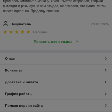
Брал весь комплект в машину. Очень быстро отправили, коврики 
выглядят в разы лучше чем ожидал, не пожалел, что купил, легли 
просто идеально. Продавцу спасибо.
Покупатель
23.07.2026
Отлично
ки и
Показать все отзывы
ткани.
О нас
Контакты
Чехлы в салон
Доставка и оплата
Универсальные чехлы на автомобильные сидения,
накидки и чехлы-майки. Широкий выбор модельных
График работы
чехлов из экокожи и ткани.
Полная версия сайта