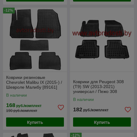
RENAULT Дефлектор капота
-12%
ГАЗ Дефлектор капота
SEAT Дефлектор капота
SKODA Дефлектор капота
LADA Дефлектор капота
TOYOTA Дефлектор капота
VOLVO Дефлектор капота
SUBARU Дефлектор капота
SUZUKI Дефлектор капота
Коврики резиновые
Коврики для Peugeot 308
Chevrolet Malibu IX (2015-) /
VOLKSWAGEN Дефлектор капота
(T9) SW (2013-2021)
Шевроле Малибу [89161]
универсал / Пежо 308
(SeiNtex)
В наличии
[201312] (Rezaw-Plast)
В наличии
168
руб./комплект
182
руб./комплект
190 руб./комплект
Купить
Купить
-12%