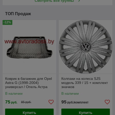
Смотреть все группы
FORD Дефлектор капота
HONDA Дефлектор капота
ТОП Продаж
HYUNDAI Дефлектор капота
-12%
PONTIAC Дефлектор капота
IVECO Дефлектор капота
JEEP Дефлектор капота
KIA Дефлектор капота
LIFAN Дефлектор капота
LAND ROVER Дефлектор капота
LEXUS Дефлектор капота
MAZDA Дефлектор капота
Коврик в багажник для Opel
Колпаки на колеса SJS
Astra G (1998-2004)
MERCEDES-BENZ Дефлектор капота
модель 339 / 15 + комплект
универсал / Опель Астра
значков
MITSUBISHI Дефлектор капота
[101108] (Rezaw-Plast PE)
В наличии
В наличии
NISSAN Дефлектор капота
75
95
85 руб.
руб.
руб./комплект
OPEL Дефлектор капота
Купить
Купить
PEUGEOT Дефлектор капота