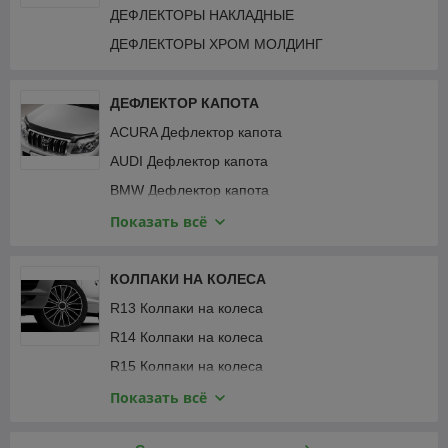
ДЕФЛЕКТОРЫ НАКЛАДНЫЕ
ДЕФЛЕКТОРЫ ХРОМ МОЛДИНГ
ДЕФЛЕКТОР КАПОТА
ACURA Дефлектор капота
AUDI Дефлектор капота
BMW Дефлектор капота
GEELY Дефлектор капота
Показать всё
CHERY Дефлектор капота
CHEVROLET Дефлектор капота
КОЛПАКИ НА КОЛЕСА
CHRYSLER Дефлектор капота
R13 Колпаки на колеса
CITROEN Дефлектор капота
R14 Колпаки на колеса
DAEWOO Дефлектор капота
R15 Колпаки на колеса
DODGE Дефлектор капота
R16 Колпаки на колеса
Показать всё
FIAT Дефлектор капота
R17 Колпаки на колеса