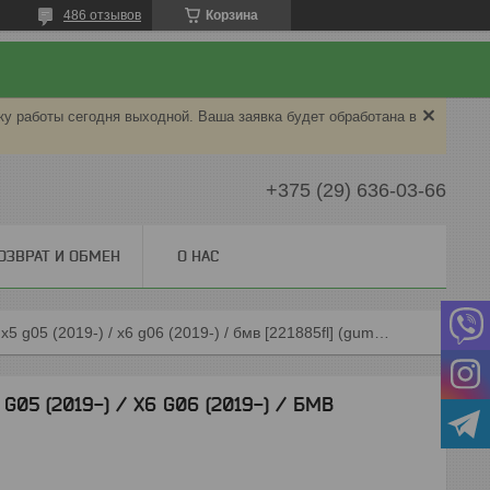
486 отзывов
Корзина
ку работы сегодня выходной. Ваша заявка будет обработана в
+375 (29) 636-03-66
ОЗВРАТ И ОБМЕН
О НАС
Коврики резиновые для bmw x5 g05 (2019-) / x6 g06 (2019-) / бмв [221885fl] (gumárny zubří)
05 (2019-) / X6 G06 (2019-) / БМВ