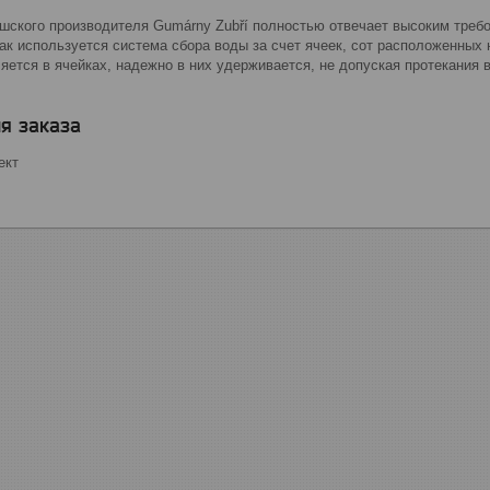
ешского производителя Gumárny Zubří полностью отвечает высоким треб
как используется система сбора воды за счет ячеек, сот расположенных 
ется в ячейках, надежно в них удерживается, не допуская протекания в
я заказа
ект