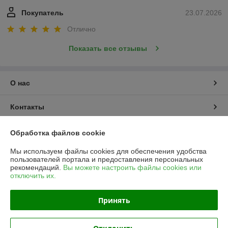
Покупатель
23.07.2026
Отлично
Показать все отзывы
О нас
Контакты
Доставка и оплата
Обработка файлов cookie
Мы используем файлы cookies для обеспечения удобства
График работы
пользователей портала и предоставления персональных
рекомендаций.
Вы можете настроить файлы cookies или
отключить их.
Полная версия сайта
Принять
Политика обработки cookies
Сайт создан на платформе Deal.by