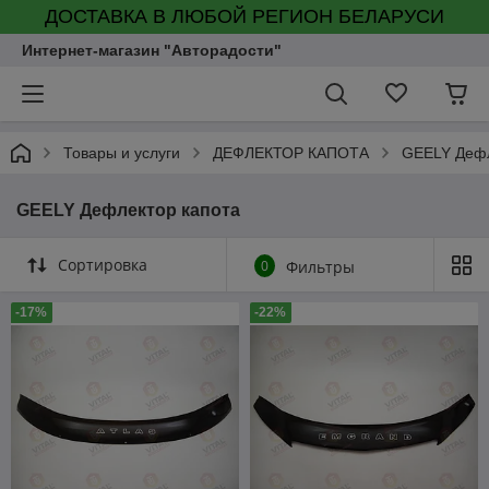
ДОСТАВКА В ЛЮБОЙ РЕГИОН БЕЛАРУСИ
Интернет-магазин "Авторадости"
Товары и услуги
ДЕФЛЕКТОР КАПОТА
GEELY Дефл
GEELY Дефлектор капота
Сортировка
0
Фильтры
-17%
-22%