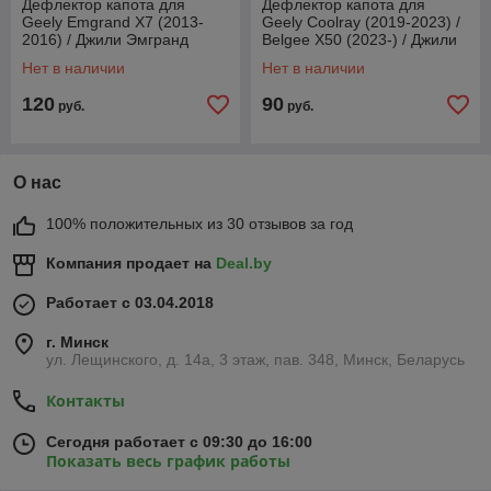
Дефлектор капота для
Дефлектор капота для
Geely Emgrand X7 (2013-
Geely Coolray (2019-2023) /
2016) / Джили Эмгранд
Belgee X50 (2023-) / Джили
[GL05] VT52
Кулрей / Белджи [GL09]
Нет в наличии
Нет в наличии
VT52
120
90
руб.
руб.
О нас
100% положительных из 30 отзывов за год
Компания продает на
Deal.by
Работает с 03.04.2018
г. Минск
ул. Лещинского, д. 14а, 3 этаж, пав. 348, Минск, Беларусь
Контакты
Сегодня работает с 09:30 до 16:00
Показать весь график работы