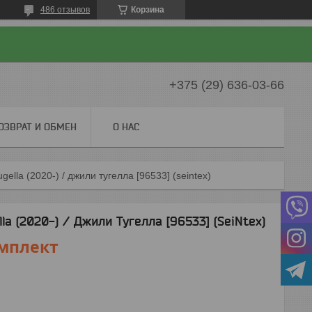
486 отзывов
Корзина
+375 (29) 636-03-66
ОЗВРАТ И ОБМЕН
О НАС
gella (2020-) / джили тугелла [96533] (seintex)
la (2020-) / Джили Тугелла [96533] (SeiNtex)
мплект