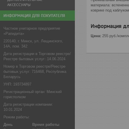
АКСЕССУАРЫ
материала: вспененн
коврике под каблуко
ИНФОРМАЦИЯ ДЛЯ ПОКУПАТЕЛЯ
Информация дл
Частное унитарное предприятие
«Рапидита»
Цена:
255
руб.
/компл
220140, г. Минск, ул. Лещинского,
14А, пом. 342
Дата регистрации в Торговом реестре/
Реестре бытовых услуг: 14.06.2024
Номер в Торговом реестре/Реестре
бытовых услуг: 716468, Республика
Беларусь
УНП: 193734897
Регистрационный орган: Минский
горисполком
Дата регистрации компании:
10.01.2024
Режим работы:
День
Время работы