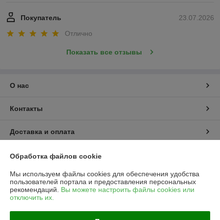
Покупатель
23.07.2026
Отлично
Показать все отзывы
О нас
Контакты
Доставка и оплата
График работы
Обработка файлов cookie
Мы используем файлы cookies для обеспечения удобства
Полная версия сайта
пользователей портала и предоставления персональных
рекомендаций.
Вы можете настроить файлы cookies или
отключить их.
Политика обработки cookies