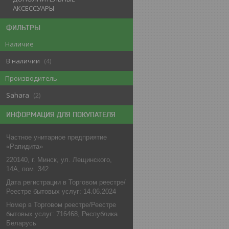
АКСЕССУАРЫ
ФИЛЬТРЫ
Наличие
В наличии
4
Производитель
Sahara
2
ИНФОРМАЦИЯ ДЛЯ ПОКУПАТЕЛЯ
Частное унитарное предприятие
«Рапидита»
220140, г. Минск, ул. Лещинского,
14А, пом. 342
Дата регистрации в Торговом реестре/
Реестре бытовых услуг: 14.06.2024
Номер в Торговом реестре/Реестре
бытовых услуг: 716468, Республика
Беларусь