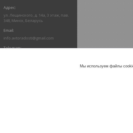
ул. Лещинского, д. 14а, 3 этаж, пав.
348, Минск, Беларусь
info.avtoradosti@gmail.com
+375 (29) 616-03-66
Мы используем файлы cookie
+375 (29) 636-03-66
ОТЗЫВЫ О КОМПАНИИ ИНТЕРНЕТ-
МАГАЗИН "АВТОРАДОСТИ"
26.07.2026
Александр
Отлично
Коврики в салон Ford Escape III
(2013-2019) / Форд Эскейп