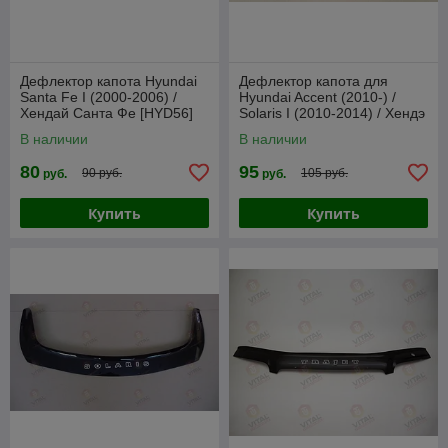
Дефлектор капота Hyundai
Дефлектор капота для
Santa Fe I (2000-2006) /
Hyundai Accent (2010-) /
Хендай Санта Фе [HYD56]
Solaris I (2010-2014) / Хендэ
VT52
Акцент / Солярис [HYD35]
В наличии
В наличии
VT52
80
95
90 руб.
105 руб.
руб.
руб.
Купить
Купить