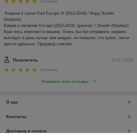
Отлично
Коврики в салон Ford Escape III (2013-2019) / Форд Эскейп 
(Norplast).

Коврик в багажник Escape (2013-2019) "докатка" / Эскейп (Norplast)

Брал весь комплект в машину. Очень быстро отправили, коврики 
выглядят в разы лучше чем ожидал, не пожалел, что купил, легли 
просто идеально. Продавцу спасибо.
Покупатель
23.07.2026
Отлично
Показать все отзывы
О нас
Контакты
Доставка и оплата