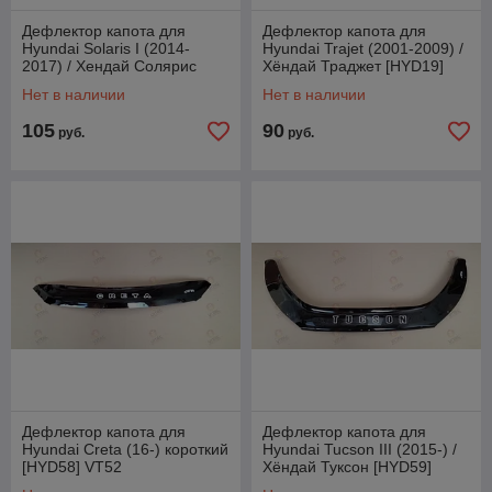
Дефлектор капота для
Дефлектор капота для
Hyundai Solaris I (2014-
Hyundai Trajet (2001-2009) /
2017) / Хендай Солярис
Хёндай Траджет [HYD19]
[HYD42] VT52
VT52
Нет в наличии
Нет в наличии
105
90
руб.
руб.
Дефлектор капота для
Дефлектор капота для
Hyundai Creta (16-) короткий
Hyundai Tucson III (2015-) /
[HYD58] VT52
Хёндай Туксон [HYD59]
VT52