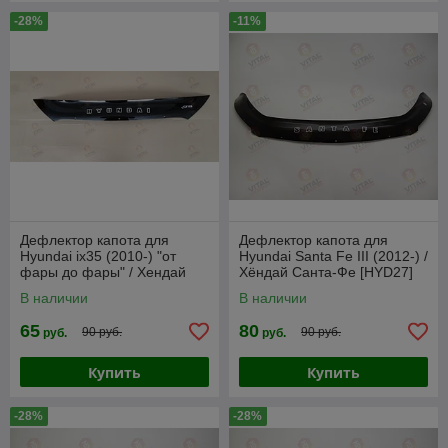
-28%
-11%
Дефлектор капота для
Дефлектор капота для
Hyundai ix35 (2010-) "от
Hyundai Santa Fe III (2012-) /
фары до фары" / Хендай
Хёндай Санта-Фе [HYD27]
[HYD51] VT52
VT52
В наличии
В наличии
65
80
90 руб.
90 руб.
руб.
руб.
Купить
Купить
-28%
-28%