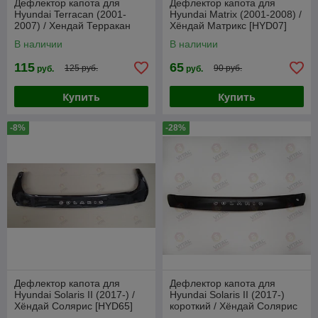
Дефлектор капота для
Дефлектор капота для
Hyundai Terracan (2001-
Hyundai Matrix (2001-2008) /
2007) / Хендай Терракан
Хёндай Матрикс [HYD07]
[HYD17] VT52
VT52
В наличии
В наличии
115
65
125 руб.
90 руб.
руб.
руб.
Купить
Купить
-8%
-28%
Дефлектор капота для
Дефлектор капота для
Hyundai Solaris II (2017-) /
Hyundai Solaris II (2017-)
Хёндай Солярис [HYD65]
короткий / Хёндай Солярис
VT52
[HYD66] VT52