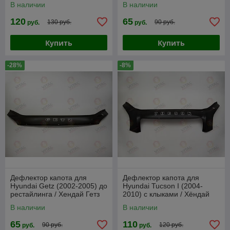
В наличии
В наличии
120
65
130 руб.
90 руб.
руб.
руб.
Купить
Купить
-28%
-8%
Дефлектор капота для
Дефлектор капота для
Hyundai Getz (2002-2005) до
Hyundai Tucson I (2004-
рестайлинга / Хендай Гетз
2010) с клыками / Хёндай
[HYD05] VT52
Туксон [HYD13] VT52
В наличии
В наличии
65
110
90 руб.
120 руб.
руб.
руб.