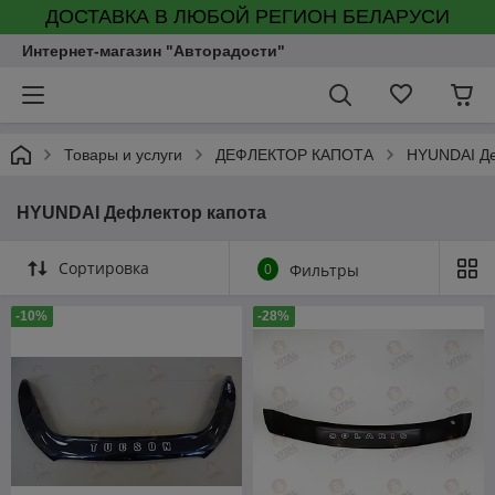
ДОСТАВКА В ЛЮБОЙ РЕГИОН БЕЛАРУСИ
Интернет-магазин "Авторадости"
Товары и услуги
ДЕФЛЕКТОР КАПОТА
HYUNDAI Де
HYUNDAI Дефлектор капота
Сортировка
0
Фильтры
-10%
-28%