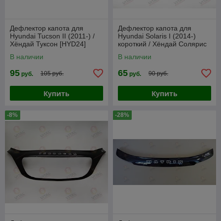
Дефлектор капота для
Дефлектор капота для
Hyundai Tucson II (2011-) /
Hyundai Solaris I (2014-)
Хёндай Туксон [HYD24]
короткий / Хёндай Солярис
VT52
[HYD43] VT52
В наличии
В наличии
95
65
105 руб.
90 руб.
руб.
руб.
Купить
Купить
-8%
-28%