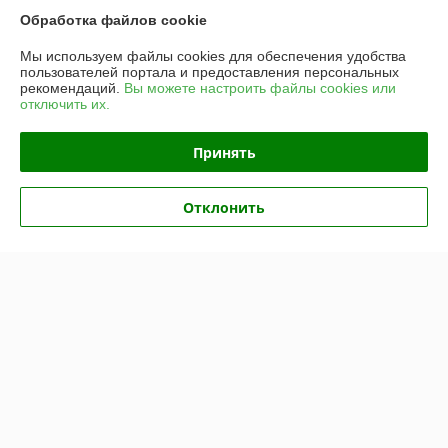
Обработка файлов cookie
График работы
Мы используем файлы cookies для обеспечения удобства
пользователей портала и предоставления персональных
Полная версия сайта
рекомендаций.
Вы можете настроить файлы cookies или
отключить их.
Политика обработки cookies
Принять
Сайт создан на платформе Deal.by
Отклонить
Информация для покупателя
Юридическое лицо:
Частное унитарное предприятие «Рапидита»
220140, г. Минск, ул. Лещинского, 14А, пом. 342
Регистрационный номер ЕГР: 193734897
УНП: 193734897
Регистрационный орган: Минский горисполком