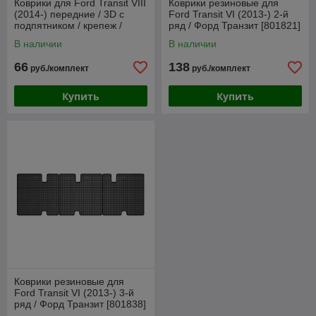
Коврики для Ford Transit VIII
Коврики резиновые для
(2014-) передние / 3D с
Ford Transit VI (2013-) 2-й
подпятником / крепеж /
ряд / Форд Транзит [801821]
Форд [60420] / Aileron
(Frogum)
В наличии
В наличии
66
138
руб./комплект
руб./комплект
Купить
Купить
Коврики резиновые для
Ford Transit VI (2013-) 3-й
ряд / Форд Транзит [801838]
(Frogum)