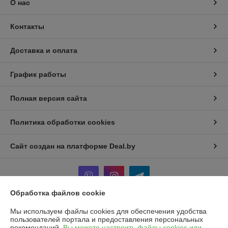
О нас
Контакты
Доставка и оплата
График работы
Полная версия сайта
Политика обработки cookies
Сайт создан на платформе Deal.by
Обработка файлов cookie
Мы используем файлы cookies для обеспечения удобства
Информация для покупателя
пользователей портала и предоставления персональных
рекомендаций.
Вы можете настроить файлы cookies или