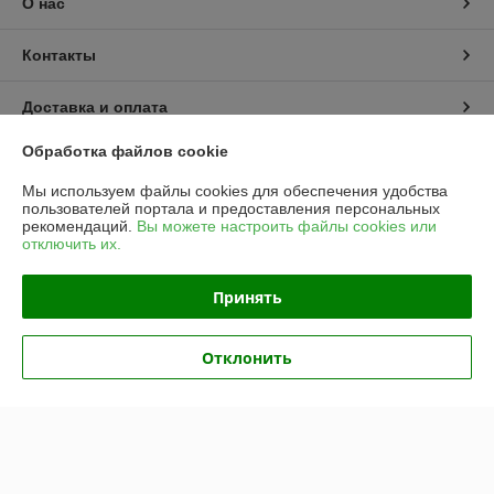
О нас
Контакты
Доставка и оплата
Обработка файлов cookie
График работы
Мы используем файлы cookies для обеспечения удобства
пользователей портала и предоставления персональных
Полная версия сайта
рекомендаций.
Вы можете настроить файлы cookies или
отключить их.
Политика обработки cookies
Принять
Сайт создан на платформе Deal.by
Отклонить
Информация для покупателя