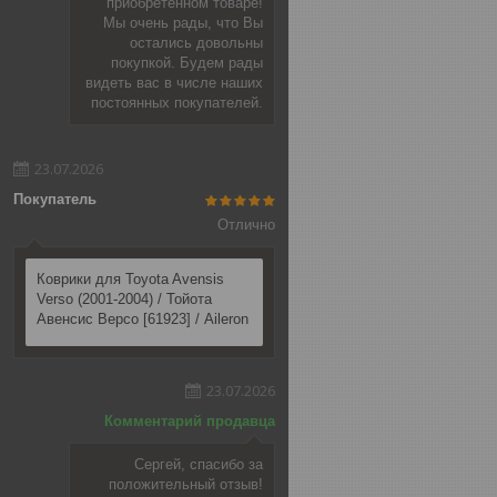
приобретенном товаре!
Мы очень рады, что Вы
остались довольны
покупкой. Будем рады
видеть вас в числе наших
постоянных покупателей.
23.07.2026
Покупатель
Отлично
Коврики для Toyota Avensis
Verso (2001-2004) / Тойота
Авенсис Версо [61923] / Aileron
23.07.2026
Комментарий продавца
Сергей, спасибо за
положительный отзыв!