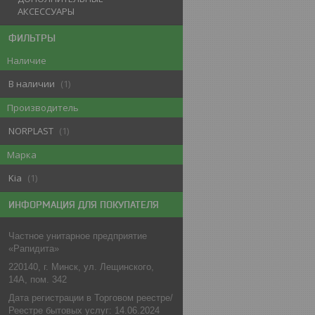
АКСЕССУАРЫ
ФИЛЬТРЫ
Наличие
В наличии
1
Производитель
NORPLAST
1
Марка
Kia
1
ИНФОРМАЦИЯ ДЛЯ ПОКУПАТЕЛЯ
Частное унитарное предприятие
«Рапидита»
220140, г. Минск, ул. Лещинского,
14А, пом. 342
Дата регистрации в Торговом реестре/
Реестре бытовых услуг: 14.06.2024