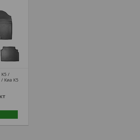
 K5 /
D / Киа К5
кт