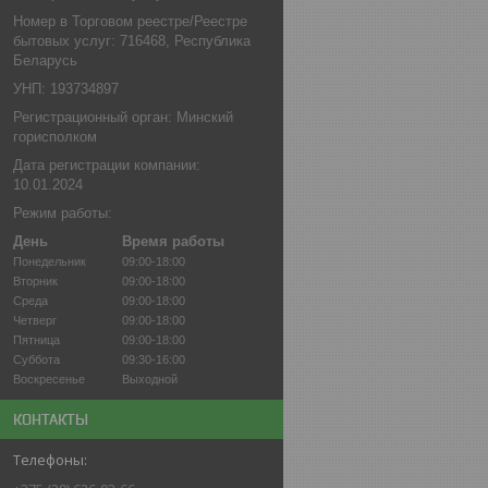
Номер в Торговом реестре/Реестре
бытовых услуг: 716468, Республика
Беларусь
УНП: 193734897
Регистрационный орган: Минский
горисполком
Дата регистрации компании:
10.01.2024
Режим работы:
День
Время работы
Понедельник
09:00-18:00
Вторник
09:00-18:00
Среда
09:00-18:00
Четверг
09:00-18:00
Пятница
09:00-18:00
Суббота
09:30-16:00
Воскресенье
Выходной
КОНТАКТЫ