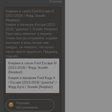
Отлично
Коврики в салон Ford Escape III
(2013-2019) / Форд Эскейп
(Norplast).
Коврик в багажник Escape (2013-
2019) "докатка" / Эскейп (Norplast)
Брал весь комплект в машину.
Очень быстро отправили, коврики
выглядят в разы лучше чем
ожидал, не пожалел, что купил,
легли просто идеально. Продавцу
спасибо.
Коврики в салон Ford Escape III
(2013-2019) / Форд Эскейп
(Norplast)
Коврик в багажник Ford Kuga II
/ Escape (2013-2019) "докатка" /
Форд Куга / Эскейп (Norplast)
Хорошее
обслуживание