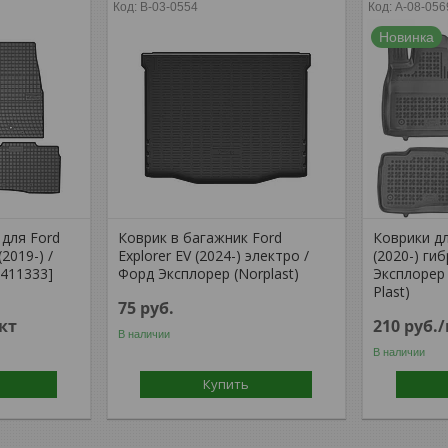
B-03-0554
A-08-056
Новинка
для Ford
Коврик в багажник Ford
Коврики дл
(2019-) /
Explorer EV (2024-) электро /
(2020-) ги
411333]
Форд Эксплорер (Norplast)
Эксплорер 
Plast)
75
руб.
кт
210
руб.
В наличии
В наличии
Купить