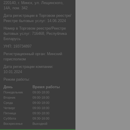
220140, г. Минск, ул. Лещинского,
14А, пом. 342
Дата регистрации в Торговом реестре/
Реестре бытовых услуг: 14.06.2024
Номер в Торговом реестре/Реестре
бытовых услуг: 716468, Республика
Беларусь
УНП: 193734897
Регистрационный орган: Минский
горисполком
Дата регистрации компании:
10.01.2024
Режим работы:
День
Время работы
Понедельник
09:00-18:00
Вторник
09:00-18:00
Среда
09:00-18:00
Четверг
09:00-18:00
Пятница
09:00-18:00
Суббота
09:30-16:00
Воскресенье
Выходной