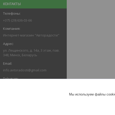
КОНТАКТЫ
+375 (29) 636-03-66
Интернет-магазин "Авторадости"
ул. Лещинского, д. 14а, 3 этаж, пав.
348, Минск, Беларусь
info.avtoradosti@gmail.com
+375 (29) 616-03-66
Мы используем файлы cookie
+375 (29) 636-03-66
ОТЗЫВЫ О КОМПАНИИ ИНТЕРНЕТ-
МАГАЗИН "АВТОРАДОСТИ"