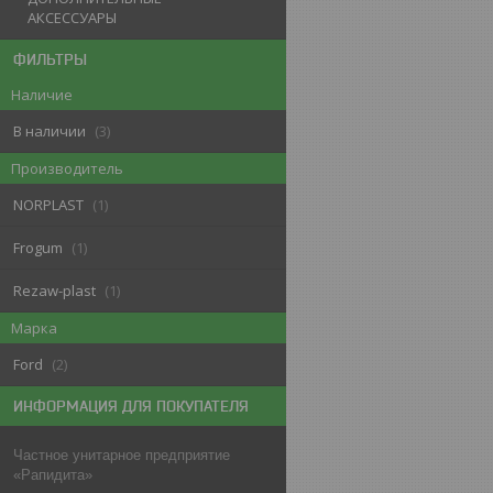
АКСЕССУАРЫ
ФИЛЬТРЫ
Наличие
В наличии
3
Производитель
NORPLAST
1
Frogum
1
Rezaw-plast
1
Марка
Ford
2
ИНФОРМАЦИЯ ДЛЯ ПОКУПАТЕЛЯ
Частное унитарное предприятие
«Рапидита»