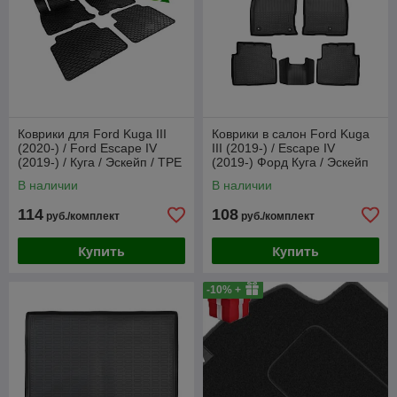
Коврики для Ford Kuga III
Коврики в салон Ford Kuga
(2020-) / Ford Escape IV
III (2019-) / Escape IV
(2019-) / Куга / Эскейп / TPE
(2019-) Форд Куга / Эскейп
P222584] (Gumárny Zubří)
(Norplast)
В наличии
В наличии
114
108
руб./комплект
руб./комплект
Купить
Купить
-10% +