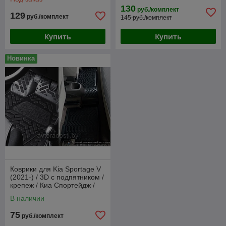
130
руб./комплект
129
руб./комплект
145 руб./комплект
Купить
Купить
Новинка
Коврики для Kia Sportage V
(2021-) / 3D с подпятником /
крепеж / Киа Спортейдж /
[60858] / Aileron
В наличии
75
руб./комплект