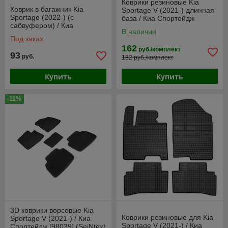
Коврики резиновые Kia
Коврик в багажник Kia
Sportage V (2021-) длинная
Sportage (2022-) (с
база / Киа Спортейдж
сабвуфером) / Киа
[98066] (SeiNtex)
В наличии
Спортейдж (Norplast)
Под заказ
162
руб./комплект
93
руб.
182 руб./комплект
Купить
Купить
-11%
3D коврики ворсовые Kia
Коврики резиновые для Kia
Sportage V (2021-) / Киа
Sportage V (2021-) / Киа
Спортейдж [98039] (SeiNtex)