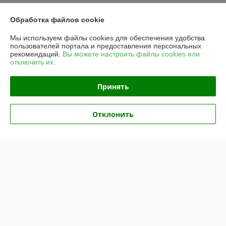
Доставка и оплата
Обработка файлов cookie
Мы используем файлы cookies для обеспечения удобства
График работы
пользователей портала и предоставления персональных
рекомендаций.
Вы можете настроить файлы cookies или
отключить их.
Полная версия сайта
Принять
Политика обработки cookies
Сайт создан на платформе Deal.by
Отклонить
Информация для покупателя
Юридическое лицо:
Частное унитарное предприятие «Рапидита»
220140, г. Минск, ул. Лещинского, 14А, пом. 342
Регистрационный номер ЕГР: 193734897