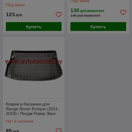
Под заказ
[233405] (Rezaw-Plast)
Под заказ
130
руб./комплект
123
руб.
145 руб./комплект
Купить
Купить
Коврик в багажник для
Range Rover Evoque (2011-
2018) / Рендж Ровер Эвок
[103405] (Rezaw-Plast PE)
Нет в наличии
85
руб.