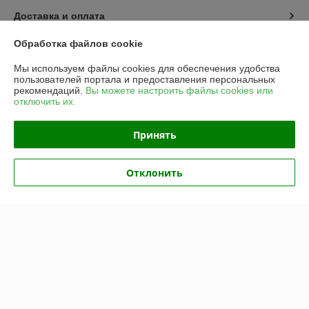
Доставка и оплата
Обработка файлов cookie
График работы
Мы используем файлы cookies для обеспечения удобства
пользователей портала и предоставления персональных
Полная версия сайта
рекомендаций.
Вы можете настроить файлы cookies или
отключить их.
Политика обработки cookies
Принять
Сайт создан на платформе Deal.by
Отклонить
Информация для покупателя
Юридическое лицо:
Частное унитарное предприятие «Рапидита»
220140, г. Минск, ул. Лещинского, 14А, пом. 342
Регистрационный номер ЕГР: 193734897