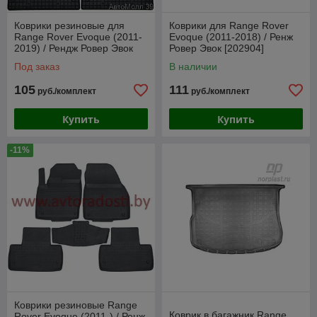
Коврики резиновые для
Коврики для Range Rover
Range Rover Evoque (2011-
Evoque (2011-2018) / Ренж
2019) / Рендж Ровер Эвок
Ровер Эвок [202904]
[547334] (Frogum)
(Rezaw-Plast)
Под заказ
В наличии
105
111
руб./комплект
руб./комплект
Купить
Купить
-11%
Коврики резиновые Range
Коврик в багажник Range
Rover Evoque (2011-) / Ренж