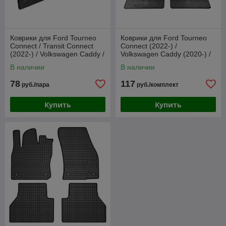
Коврики для Ford Tourneo
Коврики для Ford Tourneo
Connect / Transit Connect
Connect (2022-) /
(2022-) / Volkswagen Caddy /
Volkswagen Caddy (2020-) /
TPE [P222395] (Gumárny
TPE [P222394] (Gumárny
В наличии
В наличии
Zubří)
Zubří)
78
117
руб./пара
руб./комплект
Купить
Купить