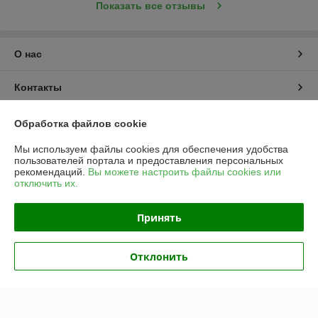
Показать все отзывы
О нас
Контакты
Доставка и оплата
Обработка файлов cookie
Мы используем файлы cookies для обеспечения удобства
График работы
пользователей портала и предоставления персональных
рекомендаций.
Вы можете настроить файлы cookies или
отключить их.
Полная версия сайта
Принять
Политика обработки cookies
Сайт создан на платформе Deal.by
Отклонить