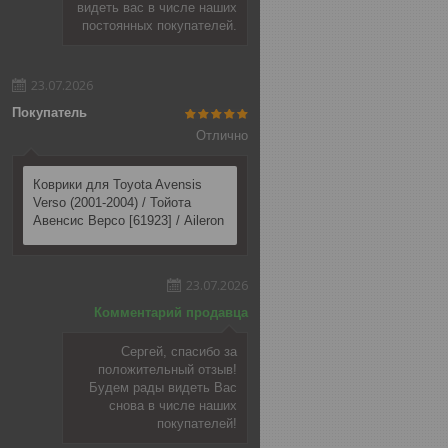
видеть вас в числе наших
постоянных покупателей.
23.07.2026
Покупатель
Отлично
Коврики для Toyota Avensis
Verso (2001-2004) / Тойота
Авенсис Версо [61923] / Aileron
23.07.2026
Комментарий продавца
Сергей, спасибо за
положительный отзыв!
Будем рады видеть Вас
снова в числе наших
покупателей!