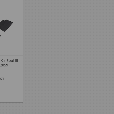
ia Soul III
92059]
кт