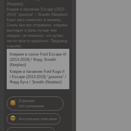
(Norplast).
Коврик в багажник Escape (2013-
2019) "докатка" / Эскейп (Norplast)
Брал весь комплект в машину.
Очень быстро отправили, коврики
выглядят в разы лучше чем
ожидал, не пожалел, что купил,
легли просто идеально. Продавцу
спасибо.
Коврики в салон Ford Escape III
(2013-2019) / Форд Эскейп
(Norplast)
Коврик в багажник Ford Kuga II
/ Escape (2013-2019) "докатка" /
Форд Куга / Эскейп (Norplast)
Хорошее
обслуживание
Актуальное описание