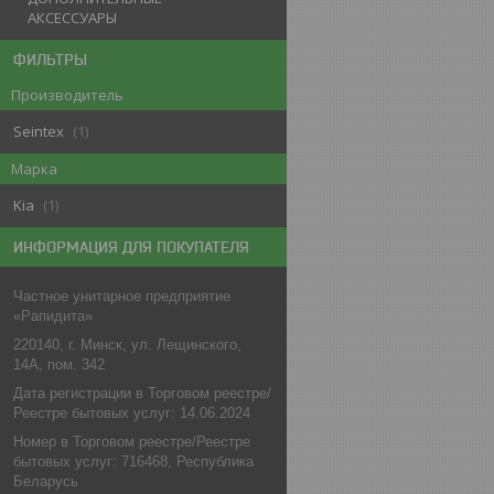
АКСЕССУАРЫ
ФИЛЬТРЫ
Производитель
Seintex
1
Марка
Kia
1
ИНФОРМАЦИЯ ДЛЯ ПОКУПАТЕЛЯ
Частное унитарное предприятие
«Рапидита»
220140, г. Минск, ул. Лещинского,
14А, пом. 342
Дата регистрации в Торговом реестре/
Реестре бытовых услуг: 14.06.2024
Номер в Торговом реестре/Реестре
бытовых услуг: 716468, Республика
Беларусь