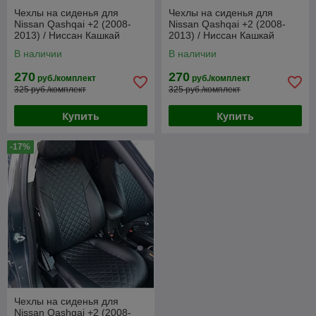
Чехлы на сиденья для
Чехлы на сиденья для
Nissan Qashqai +2 (2008-
Nissan Qashqai +2 (2008-
2013) / Ниссан Кашкай
2013) / Ниссан Кашкай
(экокожа, чёрный)
(экокожа, черный + серая
В наличии
В наличии
вставка)
270
270
руб./комплект
руб./комплект
325 руб./комплект
325 руб./комплект
Купить
Купить
-17%
Чехлы на сиденья для
Nissan Qashqai +2 (2008-