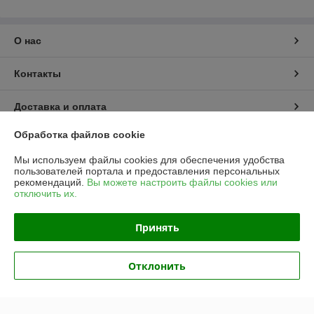
О нас
Контакты
Доставка и оплата
Обработка файлов cookie
График работы
Мы используем файлы cookies для обеспечения удобства
пользователей портала и предоставления персональных
Полная версия сайта
рекомендаций.
Вы можете настроить файлы cookies или
отключить их.
Политика обработки cookies
Принять
Сайт создан на платформе Deal.by
Отклонить