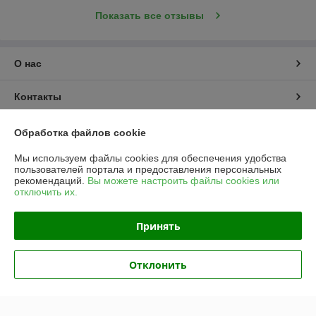
Показать все отзывы
О нас
Контакты
Доставка и оплата
Обработка файлов cookie
Мы используем файлы cookies для обеспечения удобства
График работы
пользователей портала и предоставления персональных
рекомендаций.
Вы можете настроить файлы cookies или
отключить их.
Полная версия сайта
Принять
Политика обработки cookies
Сайт создан на платформе Deal.by
Отклонить