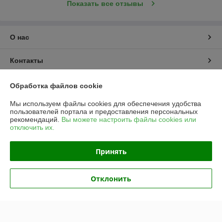
Показать все отзывы
О нас
Контакты
Доставка и оплата
Обработка файлов cookie
Мы используем файлы cookies для обеспечения удобства
График работы
пользователей портала и предоставления персональных
рекомендаций.
Вы можете настроить файлы cookies или
отключить их.
Полная версия сайта
Принять
Политика обработки cookies
Сайт создан на платформе Deal.by
Отклонить