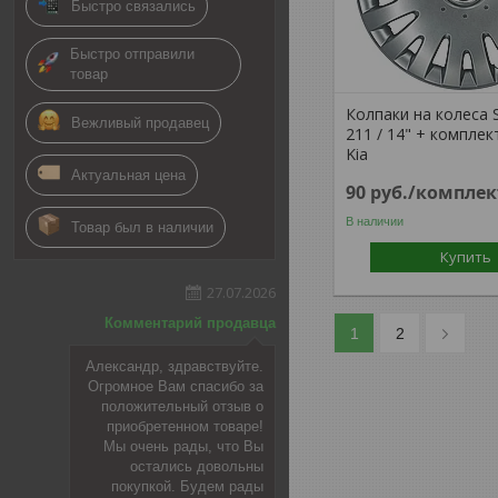
Быстро связались
Быстро отправили
товар
Колпаки на колеса 
Вежливый продавец
211 / 14" + комплек
Kia
Актуальная цена
90
руб.
/комплек
В наличии
Товар был в наличии
Купить
27.07.2026
Комментарий продавца
1
2
Александр, здравствуйте.
Огромное Вам спасибо за
положительный отзыв о
приобретенном товаре!
Мы очень рады, что Вы
остались довольны
покупкой. Будем рады