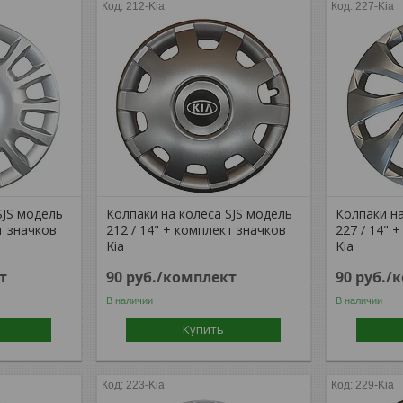
212-Kia
227-Kia
SJS модель
Колпаки на колеса SJS модель
Колпаки на
т значков
212 / 14" + комплект значков
227 / 14" 
Kia
Kia
т
90
руб.
/комплект
90
руб.
/
В наличии
В наличии
Купить
223-Kia
229-Kia