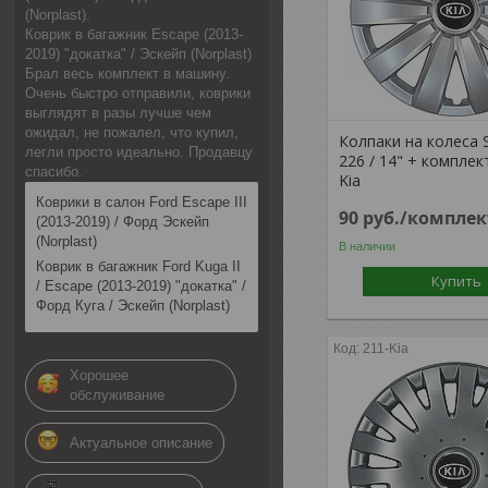
(Norplast).
Коврик в багажник Escape (2013-
2019) "докатка" / Эскейп (Norplast)
Брал весь комплект в машину.
Очень быстро отправили, коврики
выглядят в разы лучше чем
ожидал, не пожалел, что купил,
Колпаки на колеса 
легли просто идеально. Продавцу
226 / 14" + комплек
спасибо.
Kia
Коврики в салон Ford Escape III
90
руб.
/комплек
(2013-2019) / Форд Эскейп
(Norplast)
В наличии
Коврик в багажник Ford Kuga II
Купить
/ Escape (2013-2019) "докатка" /
Форд Куга / Эскейп (Norplast)
211-Kia
Хорошее
обслуживание
Актуальное описание