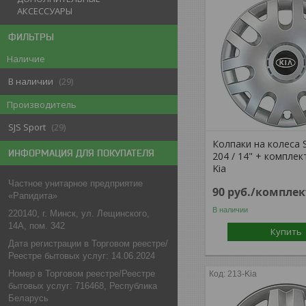
АКСЕССУАРЫ
ФИЛЬТРЫ
Наличие
В наличии
29
Производитель
SJS Sport
29
Колпаки на колеса 
ИНФОРМАЦИЯ ДЛЯ ПОКУПАТЕЛЯ
204 / 14" + комплек
Kia
Частное унитарное предприятие
90
руб.
/комплек
«Рапидита»
В наличии
220140, г. Минск, ул. Лещинского,
14А, пом. 342
Купить
Дата регистрации в Торговом реестре/
Реестре бытовых услуг: 14.06.2024
Номер в Торговом реестре/Реестре
213-Kia
бытовых услуг: 716468, Республика
Беларусь