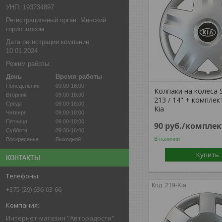
УНП: 193734897
Регистрационный орган: Минский
горисполком
Дата регистрации компании:
10.01.2024
Режим работы:
День
Время работы
Понедельник
09:00-18:00
Колпаки на колеса 
Вторник
09:00-18:00
213 / 14" + комплек
Среда
09:00-18:00
Kia
Четверг
09:00-18:00
Пятница
09:00-18:00
90
руб.
/комплек
Суббота
09:30-16:00
В наличии
Воскресенье
Выходной
Купить
КОНТАКТЫ
219-Kia
+375 (29) 636-03-66
Интернет-магазин "Авторадости"