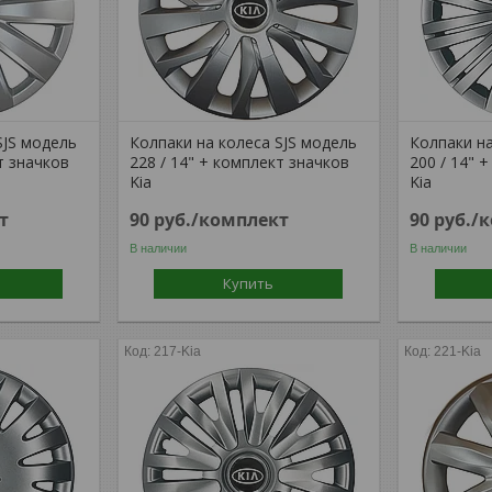
SJS модель
Колпаки на колеса SJS модель
Колпаки на
т значков
228 / 14" + комплект значков
200 / 14" 
Kia
Kia
т
90
руб.
/комплект
90
руб.
/
В наличии
В наличии
Купить
217-Kia
221-Kia