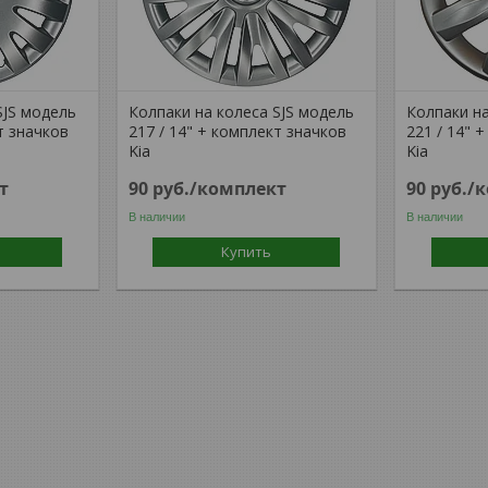
SJS модель
Колпаки на колеса SJS модель
Колпаки на
т значков
217 / 14" + комплект значков
221 / 14" 
Kia
Kia
т
90
руб.
/комплект
90
руб.
/
В наличии
В наличии
Купить