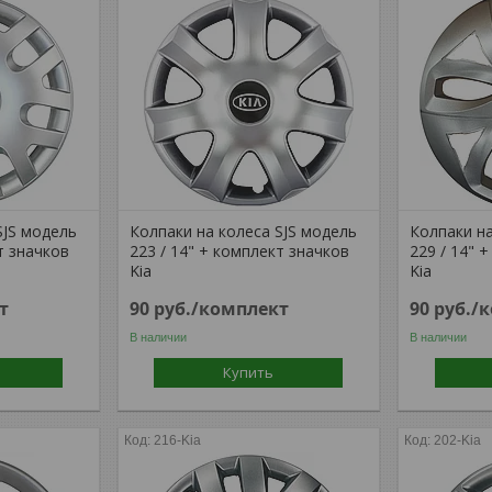
SJS модель
Колпаки на колеса SJS модель
Колпаки на
т значков
223 / 14" + комплект значков
229 / 14" 
Kia
Kia
т
90
руб.
/комплект
90
руб.
/
В наличии
В наличии
Купить
216-Kia
202-Kia