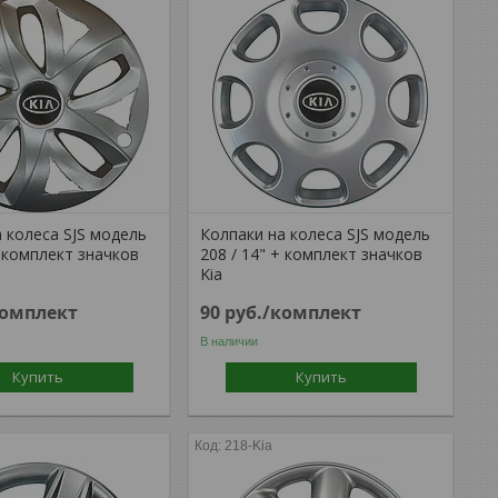
 колеса SJS модель
Колпаки на колеса SJS модель
+ комплект значков
208 / 14" + комплект значков
Kia
комплект
90
руб.
/комплект
В наличии
Купить
Купить
218-Kia