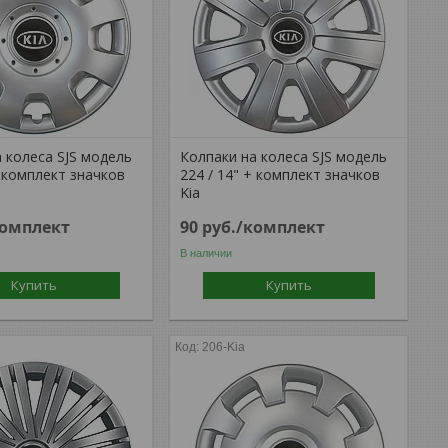
 колеса SJS модель
Колпаки на колеса SJS модель
+ комплект значков
224 / 14" + комплект значков
Kia
комплект
90
руб.
/комплект
В наличии
Купить
Купить
206-Kia