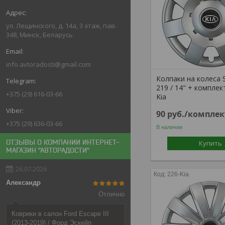
ул. Лещинского, д. 14а, 3 этаж, пав.
348, Минск, Беларусь
info.avtoradosti@gmail.com
Колпаки на колеса 
219 / 14" + комплек
+375 (29) 616-03-66
Kia
90
руб.
/комплек
+375 (29) 636-03-66
В наличии
ОТЗЫВЫ О КОМПАНИИ ИНТЕРНЕТ-
Купить
МАГАЗИН "АВТОРАДОСТИ"
26.07.2026
226-Kia
Александр
Отлично
Коврики в салон Ford Escape III
(2013-2019) / Форд Эскейп