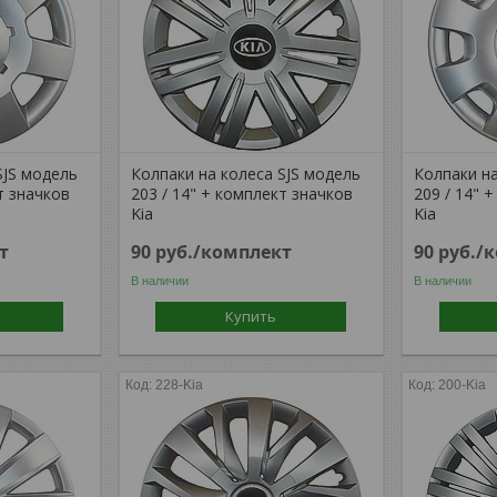
SJS модель
Колпаки на колеса SJS модель
Колпаки на
т значков
203 / 14" + комплект значков
209 / 14" 
Kia
Kia
т
90
руб.
/комплект
90
руб.
/
В наличии
В наличии
Купить
228-Kia
200-Kia