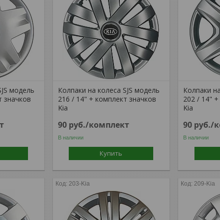
SJS модель
Колпаки на колеса SJS модель
Колпаки на
т значков
216 / 14" + комплект значков
202 / 14" 
Kia
Kia
т
90
руб.
/комплект
90
руб.
/
В наличии
В наличии
Купить
203-Kia
209-Kia