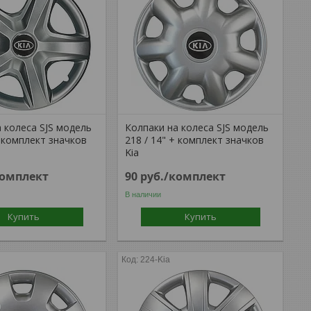
 колеса SJS модель
Колпаки на колеса SJS модель
+ комплект значков
218 / 14" + комплект значков
Kia
комплект
90
руб.
/комплект
В наличии
Купить
Купить
224-Kia