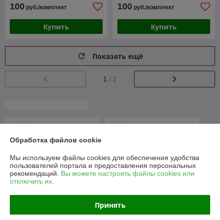
100
100
руб./комплект
руб./комплект
Купить
Купить
Показать ещё
1
/ 2
О нас
100% положительных из 30 отзывов за год
Обработка файлов cookie
Компания продает на
Deal.by
Мы используем файлы cookies для обеспечения удобства
Работает с 03.04.2018
пользователей портала и предоставления персональных
рекомендаций.
Вы можете настроить файлы cookies или
г. Минск
отключить их.
ул. Лещинского, д. 14а, 3 этаж, пав. 348, Минск, Беларусь
Контакты
Принять