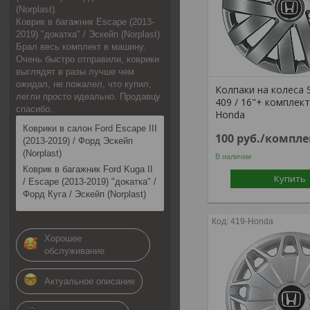
(Norplast).
Коврик в багажник Escape (2013-
2019) "докатка" / Эскейп (Norplast)
Брал весь комплект в машину.
Очень быстро отправили, коврики
выглядят в разы лучше чем
ожидал, не пожалел, что купил,
Колпаки на колеса 
легли просто идеально. Продавцу
409 / 16"+ комплек
спасибо.
Honda
Коврики в салон Ford Escape III
100
руб.
/компле
(2013-2019) / Форд Эскейп
(Norplast)
В наличии
Коврик в багажник Ford Kuga II
Купить
/ Escape (2013-2019) "докатка" /
Форд Куга / Эскейп (Norplast)
419-Honda
Хорошее
обслуживание
Актуальное описание