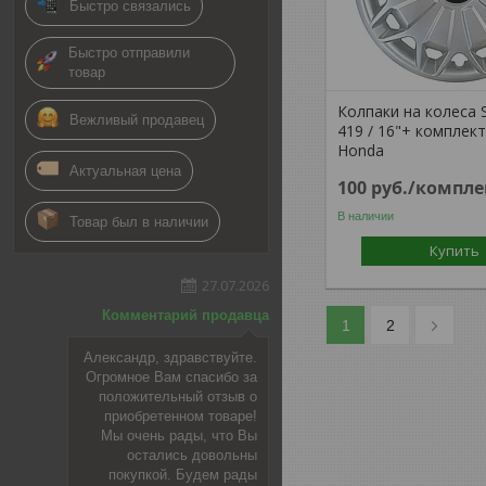
Быстро связались
Быстро отправили
товар
Колпаки на колеса 
Вежливый продавец
419 / 16"+ комплек
Honda
Актуальная цена
100
руб.
/компле
В наличии
Товар был в наличии
Купить
27.07.2026
Комментарий продавца
1
2
Александр, здравствуйте.
Огромное Вам спасибо за
положительный отзыв о
приобретенном товаре!
Мы очень рады, что Вы
остались довольны
покупкой. Будем рады