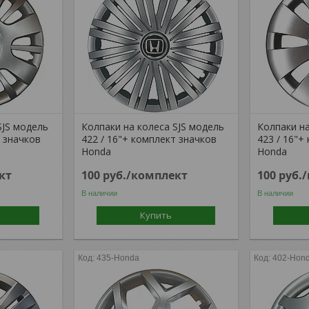
SJS модель
Колпаки на колеса SJS модель
Колпаки на
т значков
422 / 16"+ комплект значков
423 / 16"+
Honda
Honda
кт
100
руб.
/комплект
100
руб.
В наличии
В наличии
Купить
435-Honda
402-Hon