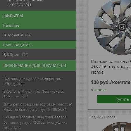
АКСЕССУАРЫ
ФИЛЬТРЫ
Наличие
В наличии
34
Производитель
SJS Sport
34
Колпаки на колеса 
ИНФОРМАЦИЯ ДЛЯ ПОКУПАТЕЛЯ
416 / 16"+ комплек
Honda
Частное унитарное предприятие
100
руб.
/компле
«Рапидита»
В наличии
220140, г. Минск, ул. Лещинского,
14А, пом. 342
Купить
Дата регистрации в Торговом реестре/
Реестре бытовых услуг: 14.06.2024
Номер в Торговом реестре/Реестре
407-Honda
бытовых услуг: 716468, Республика
Беларусь