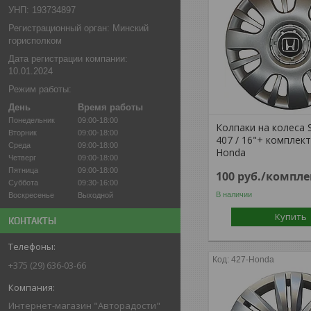
УНП: 193734897
Регистрационный орган: Минский
горисполком
Дата регистрации компании:
10.01.2024
Режим работы:
День
Время работы
Понедельник
09:00-18:00
Колпаки на колеса 
Вторник
09:00-18:00
407 / 16"+ комплек
Среда
09:00-18:00
Honda
Четверг
09:00-18:00
Пятница
09:00-18:00
100
руб.
/компле
Суббота
09:30-16:00
В наличии
Воскресенье
Выходной
Купить
КОНТАКТЫ
427-Honda
+375 (29) 636-03-66
Интернет-магазин "Авторадости"