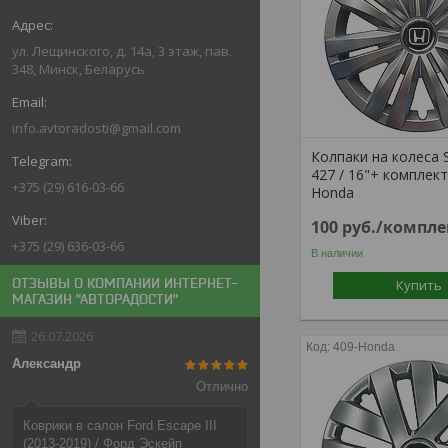
ул. Лещинского, д. 14а, 3 этаж, пав.
348, Минск, Беларусь
info.avtoradosti@gmail.com
Колпаки на колеса 
427 / 16"+ комплек
+375 (29) 616-03-66
Honda
100
руб.
/компле
+375 (29) 636-03-66
В наличии
ОТЗЫВЫ О КОМПАНИИ ИНТЕРНЕТ-
Купить
МАГАЗИН "АВТОРАДОСТИ"
26.07.2026
409-Honda
Александр
Отлично
Коврики в салон Ford Escape III
(2013-2019) / Форд Эскейп