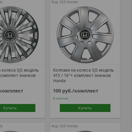
da
415-Honda
 колеса SJS модель
Колпаки на колеса SJS модель
 комплект значков
415 / 16"+ комплект значков
Honda
/комплект
100
руб.
/комплект
В наличии
Купить
Купить
da
425-Honda