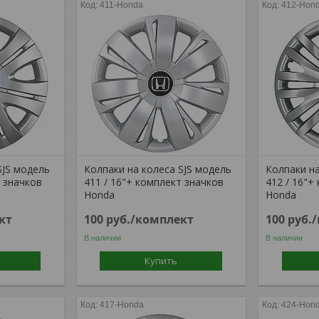
411-Honda
412-Hon
SJS модель
Колпаки на колеса SJS модель
Колпаки на
т значков
411 / 16"+ комплект значков
412 / 16"+
Honda
Honda
кт
100
руб.
/комплект
100
руб.
В наличии
В наличии
Купить
417-Honda
424-Hon