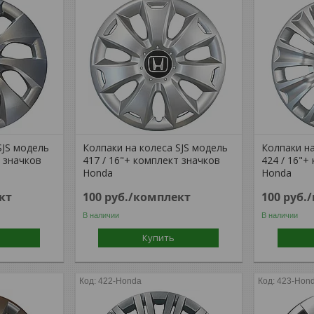
SJS модель
Колпаки на колеса SJS модель
Колпаки на
т значков
417 / 16"+ комплект значков
424 / 16"+
Honda
Honda
кт
100
руб.
/комплект
100
руб.
В наличии
В наличии
Купить
422-Honda
423-Hon