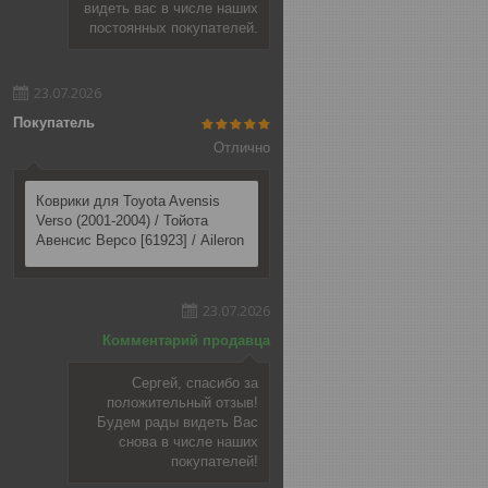
видеть вас в числе наших
постоянных покупателей.
23.07.2026
Покупатель
Отлично
Коврики для Toyota Avensis
Verso (2001-2004) / Тойота
Авенсис Версо [61923] / Aileron
23.07.2026
Комментарий продавца
Сергей, спасибо за
положительный отзыв!
Будем рады видеть Вас
снова в числе наших
покупателей!