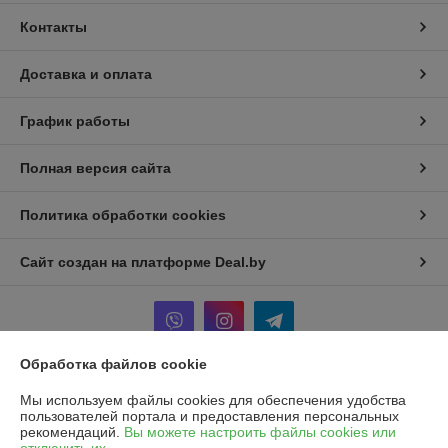
Контакты
Доставка и оплата
График работы
Полная версия сайта
Политика обработки cookies
Сайт создан на платформе Deal.by
Обработка файлов cookie
Информация для покупателя
Мы используем файлы cookies для обеспечения удобства
пользователей портала и предоставления персональных
Юридическое лицо:
Частное унитарное предприятие «Рапидита»
рекомендаций.
Вы можете настроить файлы cookies или
220140, г. Минск, ул. Лещинского, 14А, пом. 342