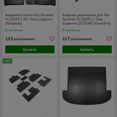
Коврики в салон Kia Sorento
Коврики резиновые для Kia
IV (2020-) 3D / Киа Соренто
Sorento IV (2020-) / Киа
(Norplast)
Соренто [222544] (Gumárny
Zubří)
В наличии
В наличии
123
117
руб./комплект
руб./комплект
Купить
Купить
-11%