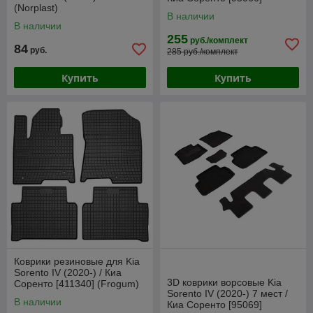
(Norplast)
(SeiNtex)
В наличии
В наличии
255
руб./комплект
84
руб.
285 руб./комплект
Купить
Купить
Коврики резиновые для Kia
Sorento IV (2020-) / Киа
3D коврики ворсовые Kia
Соренто [411340] (Frogum)
Sorento IV (2020-) 7 мест /
В наличии
Киа Соренто [95069]