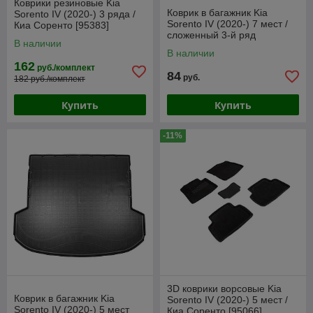
Коврики резиновые Kia
Коврик в багажник Kia
Sorento IV (2020-) 3 ряда /
Sorento IV (2020-) 7 мест /
Киа Соренто [95383]
сложенный 3-й ряд
(SeiNtex)
В наличии
(Norplast)
В наличии
162
руб./комплект
84
руб.
182 руб./комплект
Купить
Купить
-11%
3D коврики ворсовые Kia
Коврик в багажник Kia
Sorento IV (2020-) 5 мест /
Sorento IV (2020-) 5 мест
Киа Соренто [95066]