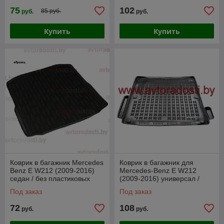
75
102
85 руб.
руб.
руб.
Купить
Купить
Коврик в багажник Mercedes
Коврик в багажник для
Benz E W212 (2009-2016)
Mercedes-Benz E W212
седан / без пластиковых
(2009-2016) универсал /
вставок / Мерседес-Бенц
Мерседес-Бенц [230929]
Под заказ
Под заказ
[72533] /
72
108
руб.
руб.