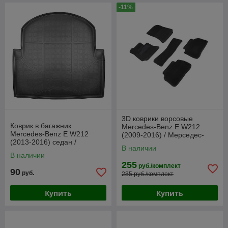
-11%
3D коврики ворсовые
Коврик в багажник
Mercedes-Benz E W212
Mercedes-Benz E W212
(2009-2016) / Мерседес-
(2013-2016) седан /
Бенц [90915] (SeiNtex)
В наличии
Avantgarde / Мерседес-Бенц
В наличии
(Norplast)
255
руб./комплект
90
руб.
285 руб./комплект
Купить
Купить