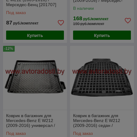
(2009-2016) / Мерседес-
Мерседес-Бенц [201707]
Бенц [81914] (SeiNtex)
В наличии
(Rezaw-Plast)
Под заказ
168
руб./комплект
87
руб./комплект
190 руб./комплект
Купить
Купить
-12%
Коврик в багажник для
Коврик в багажник для
Mercedes-Benz E W212
Mercedes-Benz E W212
(2009-2016) универсал /
(2009-2016) седан /
[100929] (Rezaw-Plast PE)
Мерседес-Бенц [230933]
Под заказ
Под заказ
(Rezaw-Plast)