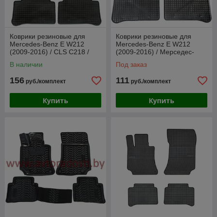
Коврики резиновые для
Коврики резиновые для
Mercedes-Benz E W212
Mercedes-Benz E W212
(2009-2016) / CLS C218 /
(2009-2016) / Мерседес-
CLS X218 / Мерседес
Бенц [216244] (Gumárny
В наличии
Под заказ
(Petex)
Zubří)
156
111
руб./комплект
руб./комплект
Купить
Купить