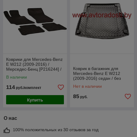
Коврики для Mercedes-Benz
E W212 (2009-2016) /
Коврик в багажник для
Мерседес-Бенц [P216244] /
Mercedes-Benz E W212
TPE (Gumárny Zubří)
В наличии
(2009-2016) седан / без
пластик. встав. (Rezaw-Plast
Нет в наличии
114
руб./комплект
PE)
85
руб.
Купить
О нас
100% положительных из 30 отзывов за год