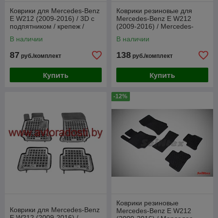
Коврики для Mercedes-Benz
Коврики резиновые для
E W212 (2009-2016) / 3D c
Mercedes-Benz E W212
подпятником / крепеж /
(2009-2016) / Mercedes-
Мерседес-Бенц W212
Benz CLS C218 / Мерседес
В наличии
В наличии
(Frogum)
87
138
руб./комплект
руб./комплект
Купить
Купить
-12%
Коврики резиновые
Коврики для Mercedes-Benz
Mercedes-Benz E W212
E W212 (2009-2016) /