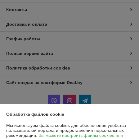
Контакты
Доставка и оплата
График работы
Полная версия сайта
Политика обработки cookies
Сайт создан на платформе Deal.by
Обработка файлов cookie
Информация для покупателя
Мы используем файлы cookies для обеспечения удобства
пользователей портала и предоставления персональных
Юридическое лицо:
Частное унитарное предприятие «Рапидита»
рекомендаций.
Вы можете настроить файлы cookies или
220140, г. Минск, ул. Лещинского, 14А, пом. 342