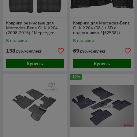
Коврики резиновые для
Коврики для Mercedes-Benz
Mercedes-Benz GLK X204
GLK X204 (08-) / 3D c
(2008-2015) / Мерседес-
подпятником / [62538] /
Бенц [547136] (Frogum)
Aileron (Крепеж) / Мерседес
В наличии
В наличии
204
138
69
руб./комплект
руб./комплект
Купить
Купить
-12%