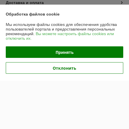
Доставка и оплата
Обработка файлов cookie
График работы
Мы используем файлы cookies для обеспечения удобства
пользователей портала и предоставления персональных
Полная версия сайта
рекомендаций.
Вы можете настроить файлы cookies или
отключить их.
Политика обработки cookies
Принять
Сайт создан на платформе Deal.by
Отклонить
Информация для покупателя
Юридическое лицо:
Частное унитарное предприятие «Рапидита»
220140, г. Минск, ул. Лещинского, 14А, пом. 342
Регистрационный номер ЕГР: 193734897
УНП: 193734897