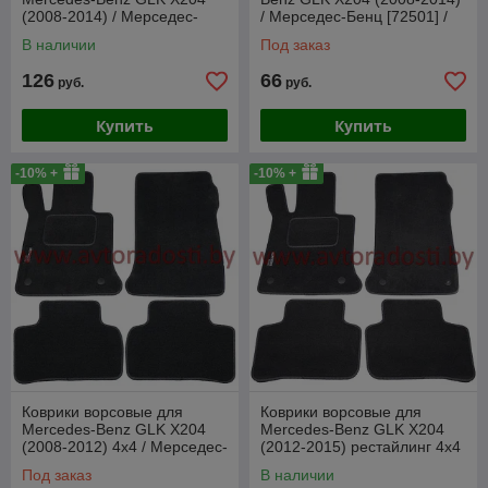
(2008-2014) / Мерседес-
/ Мерседес-Бенц [72501] /
Бенц [230927] (Rezaw-Plast)
Aileron
В наличии
Под заказ
126
66
руб.
руб.
Купить
Купить
-10% +
-10% +
Коврики ворсовые для
Коврики ворсовые для
Mercedes-Benz GLK X204
Mercedes-Benz GLK X204
(2008-2012) 4x4 / Мерседес-
(2012-2015) рестайлинг 4x4
Бенц (Польша)
/ Мерседес-Бенц (Польша)
Под заказ
В наличии