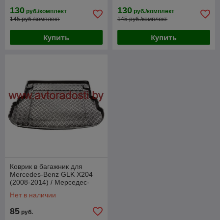
130
130
руб./комплект
руб./комплект
145 руб./комплект
145 руб./комплект
Купить
Купить
Коврик в багажник для
Mercedes-Benz GLK X204
(2008-2014) / Мерседес-
Бенц [100927] (Rezaw-Plast
Нет в наличии
PE)
85
руб.