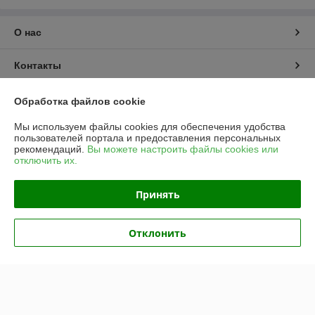
О нас
Контакты
Доставка и оплата
Обработка файлов cookie
Мы используем файлы cookies для обеспечения удобства
График работы
пользователей портала и предоставления персональных
рекомендаций.
Вы можете настроить файлы cookies или
отключить их.
Полная версия сайта
Принять
Политика обработки cookies
Сайт создан на платформе Deal.by
Отклонить