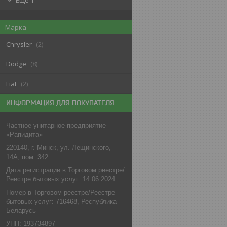
Еще 1
Марка
Chrysler
2
Dodge
8
Fiat
2
ИНФОРМАЦИЯ ДЛЯ ПОКУПАТЕЛЯ
Частное унитарное предприятие
«Рапидита»
220140, г. Минск, ул. Лещинского,
14А, пом. 342
Дата регистрации в Торговом реестре/
Реестре бытовых услуг: 14.06.2024
Номер в Торговом реестре/Реестре
бытовых услуг: 716468, Республика
Беларусь
УНП: 193734897