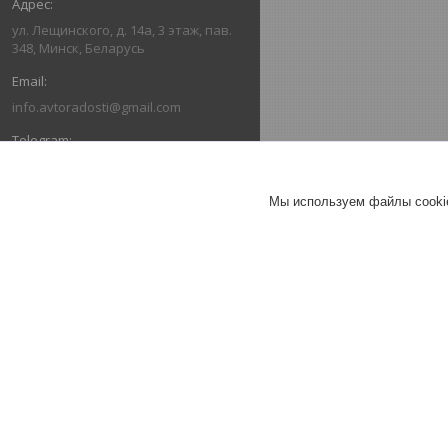
ул. Лещинского, д. 14а, 3 этаж, пав.
348, Минск, Беларусь
info.avtoradosti@gmail.com
+375 (29) 616-03-66
Мы используем файлы cookie
+375 (29) 636-03-66
ОТЗЫВЫ О КОМПАНИИ ИНТЕРНЕТ-
МАГАЗИН "АВТОРАДОСТИ"
26.07.2026
Александр
Отлично
Коврики в салон Ford Escape III
(2013-2019) / Форд Эскейп
(Norplast).