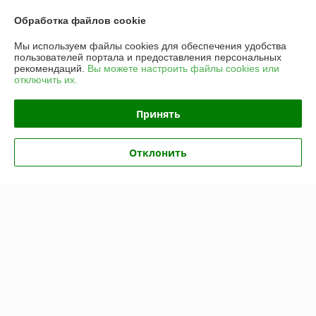
Доставка и оплата
Обработка файлов cookie
Мы используем файлы cookies для обеспечения удобства
График работы
пользователей портала и предоставления персональных
рекомендаций.
Вы можете настроить файлы cookies или
отключить их.
Полная версия сайта
Принять
Политика обработки cookies
Сайт создан на платформе Deal.by
Отклонить
Информация для покупателя
Юридическое лицо:
Частное унитарное предприятие «Рапидита»
220140, г. Минск, ул. Лещинского, 14А, пом. 342
Регистрационный номер ЕГР: 193734897