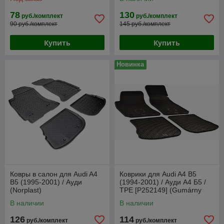
78
130
руб./комплект
руб./комплект
90 руб./комплект
145 руб./комплект
Купить
Купить
Новинка
Ковры в салон для Audi A4
Коврики для Audi A4 B5
B5 (1995-2001) / Ауди
(1994-2001) / Ауди А4 Б5 /
(Norplast)
TPE [P252149] (Gumárny
Zubří)
В наличии
В наличии
126
114
руб./комплект
руб./комплект