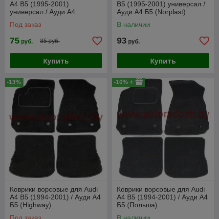
A4 B5 (1995-2001)
B5 (1995-2001) универсал /
универсал / Ауди А4
Ауди А4 Б5 (Norplast)
[102004] (Rezaw-Plast PE)
Под заказ
В наличии
75
93
85 руб.
руб.
руб.
Купить
Купить
-13%
-10% +
Коврики ворсовые для Audi
Коврики ворсовые для Audi
A4 B5 (1994-2001) / Ауди А4
A4 B5 (1994-2001) / Ауди А4
Б5 (Highway)
Б5 (Польша)
Под заказ
В наличии