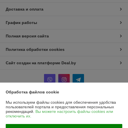
Доставка и оплата
График работы
Полная версия сайта
Политика обработки cookies
Сайт создан на платформе Deal.by
Обработка файлов cookie
Информация для покупателя
Мы используем файлы cookies для обеспечения удобства
пользователей портала и предоставления персональных
Юридическое лицо:
Частное унитарное предприятие «Рапидита»
рекомендаций.
Вы можете настроить файлы cookies или
220140, г. Минск, ул. Лещинского, 14А, пом. 342
отключить их.
Регистрационный номер ЕГР: 193734897