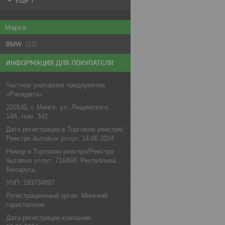
Еще 1
Марка
BMW
22
ИНФОРМАЦИЯ ДЛЯ ПОКУПАТЕЛЯ
Частное унитарное предприятие
«Рапидита»
220140, г. Минск, ул. Лещинского,
14А, пом. 342
Дата регистрации в Торговом реестре/
Реестре бытовых услуг: 14.06.2024
Номер в Торговом реестре/Реестре
бытовых услуг: 716468, Республика
Беларусь
УНП: 193734897
Регистрационный орган: Минский
горисполком
Дата регистрации компании: