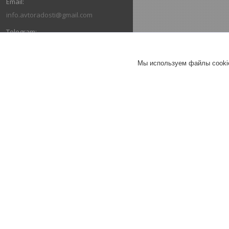
info.avtoradosti@gmail.com
+375 (29) 616-03-66
Мы используем файлы cookie
+375 (29) 636-03-66
ОТЗЫВЫ О КОМПАНИИ ИНТЕРНЕТ-
МАГАЗИН "АВТОРАДОСТИ"
26.07.2026
Александр
Отлично
Коврики в салон Ford Escape III
(2013-2019) / Форд Эскейп
(Norplast).
Коврик в багажник Escape (2013-
2019) "докатка" / Эскейп (Norplast)
Брал весь комплект в машину.
Очень быстро отправили, коврики