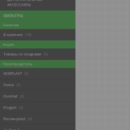
АКСЕССУАРЫ
ФИЛЬТРЫ
Наличие
В наличии
19
Акция
Товары со скидками
3
Производитель
NORPLAST
5
Doma
3
Duomat
2
Frogum
2
Rezaw-plast
9