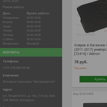
10.01.2024
Режим работы:
День
Время работы
Понедельник
09:00-18:00
Вторник
09:00-18:00
Среда
09:00-18:00
Четверг
09:00-18:00
Пятница
09:00-18:00
Суббота
09:30-16:00
Воскресенье
Выходной
Коврик в багажник
(2011-2017) универ
КОНТАКТЫ
[72414] / Aileron
78
руб.
+375 (29) 636-03-66
Под заказ
Купить
Интернет-магазин "Авторадости"
B-03-0409
ул. Лещинского, д. 14а, 3 этаж, пав.
348, Минск, Беларусь