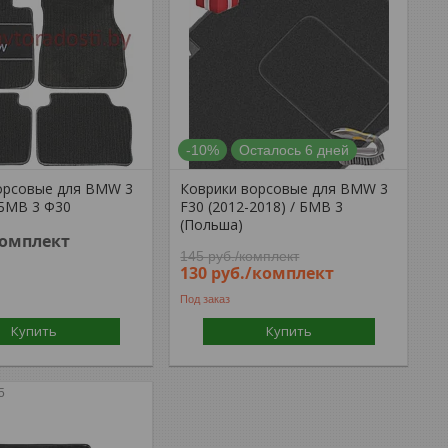
-10%
Осталось 6 дней
орсовые для BMW 3
Коврики ворсовые для BMW 3
/ БМВ 3 Ф30
F30 (2012-2018) / БМВ 3
(Польша)
комплект
145
руб.
/комплект
130
руб.
/комплект
Под заказ
Купить
Купить
5