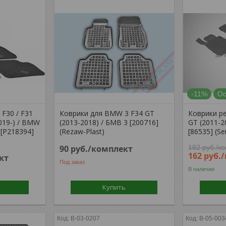
-11%
Ос
F30 / F31
Коврики для BMW 3 F34 GT
Коврики р
2019-) / BMW
(2013-2018) / БМВ 3 [200716]
GT (2011-2
/ [P218394]
(Rezaw-Plast)
[86535] (Se
90
руб.
/комплект
182
руб.
/к
162
руб.
кт
Под заказ
В наличии
Купить
B-03-0207
B-05-003