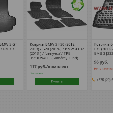
 BMW 3 GT
Коврики BMW 3 F30 (2012-
Коврик в 
 / БМВ 3
2019) / G20 (2019-) / BMW 4 F32
F31 (2012-
(2013-) / "липучки"/ TPE
БМВ 3 [232
[P218394FL] (Gumárny Zubří)
96
руб.
117
руб.
/комплект
Нет в наличии
В наличии
+375 (29) 
Купить