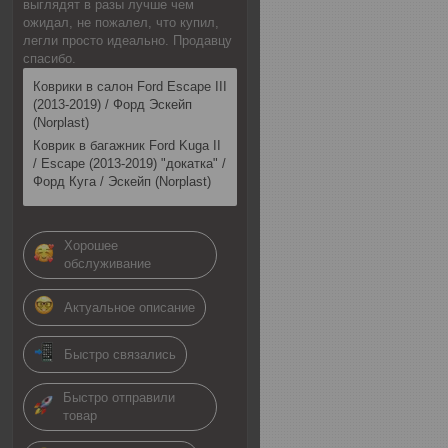
выглядят в разы лучше чем
ожидал, не пожалел, что купил,
легли просто идеально. Продавцу
спасибо.
Коврики в салон Ford Escape III
(2013-2019) / Форд Эскейп
(Norplast)
Коврик в багажник Ford Kuga II
/ Escape (2013-2019) "докатка" /
Форд Куга / Эскейп (Norplast)
Хорошее
обслуживание
Актуальное описание
Быстро связались
Быстро отправили
товар