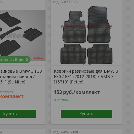
6
A-07-0026
талось 6 дней
езиновые BMW 3 F30
Коврики резиновые для BMW 3
) задний привод /
F30 / F31 (2012-2018) / БМВ 3
51] (SeiNtex)
[15710] (Petex)
омплект
153
руб.
/комплект
/комплект
В наличии
Купить
Купить
9
A-09-S028