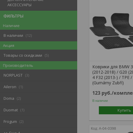
АКСЕССУАРЫ
ФИЛЬТРЫ
Наличие
В наличии
12
Акция
Товары со скидками
5
Производитель
Коврики для BMW 3 
(2012-2018) / G20 (
NORPLAST
3
4 F32 (2013-) / TPE 
(Gumárny Zubří)
Aileron
1
123
руб.
/компле
Doma
2
В наличии
Duomat
1
Купить
Frogum
2
A-04-0398