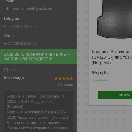
info.avtoradosti@gmail.com
+375 (29) 616-03-66
+375 (29) 636-03-66
Коврик в багажник
ОТЗЫВЫ О КОМПАНИИ ИНТЕРНЕТ-
F34 (2013-) лифтбэк
МАГАЗИН "АВТОРАДОСТИ"
(Norplast)
26.07.2026
96
руб.
Александр
В наличии
Отлично
Купить
Коврики в салон Ford Escape III
(2013-2019) / Форд Эскейп
(Norplast).
Коврик в багажник Escape (2013-
2019) "докатка" / Эскейп (Norplast)
Брал весь комплект в машину.
Очень быстро отправили, коврики