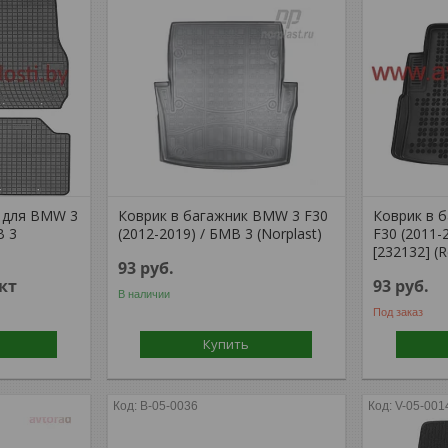
 для BMW 3
Коврик в багажник BMW 3 F30
Коврик в 
В 3
(2012-2019) / БМВ 3 (Norplast)
F30 (2011-
[232132] (
93
руб.
кт
93
руб.
В наличии
Под заказ
Купить
B-05-0036
V-05-001