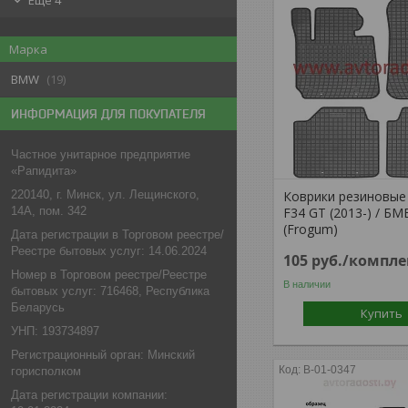
Еще 4
Марка
BMW
19
ИНФОРМАЦИЯ ДЛЯ ПОКУПАТЕЛЯ
Частное унитарное предприятие
«Рапидита»
Коврики резиновые
220140, г. Минск, ул. Лещинского,
F34 GT (2013-) / БМ
14А, пом. 342
(Frogum)
Дата регистрации в Торговом реестре/
Реестре бытовых услуг: 14.06.2024
105
руб.
/компле
Номер в Торговом реестре/Реестре
В наличии
бытовых услуг: 716468, Республика
Беларусь
Купить
УНП: 193734897
Регистрационный орган: Минский
B-01-0347
горисполком
Дата регистрации компании: