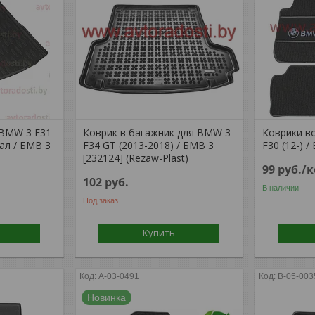
 BMW 3 F31
Коврик в багажник для BMW 3
Коврики в
сал / БМВ 3
F34 GT (2013-2018) / БМВ 3
F30 (12-) 
[232124] (Rezaw-Plast)
99
руб.
/
102
руб.
В наличии
Под заказ
Купить
A-03-0491
B-05-003
Новинка