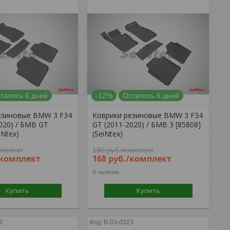
талось 6 дней
-12%
Осталось 6 дней
езиновые BMW 3 F34
Коврики резиновые BMW 3 F34
020) / БМВ GT
GT (2011-2020) / БМВ 3 [85808]
iNtex)
(SeiNtex)
омплект
190
руб.
/комплект
/комплект
168
руб.
/комплект
В наличии
Купить
Купить
4
B-03-0323