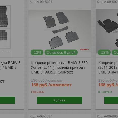
A-09-S027
A-09-S02
-12%
Осталось 6 дней
-12%
Ос
 для BMW 3
Коврики резиновые BMW 3 F30
Коврики р
8) / БМВ 3
Xdrive (2011-) полный привод /
(2011-2018
БМВ 3 [88353] (SeiNtex)
БМВ 3 [841
кт
190
руб.
/комплект
190
руб.
/к
168
руб.
/комплект
168
руб.
Под заказ
В наличии
Купить
A-08-0037
A-09-B00