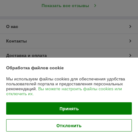
Показать все отзывы
О нас
Контакты
Доставка и оплата
Обработка файлов cookie
График работы
Мы используем файлы cookies для обеспечения удобства
пользователей портала и предоставления персональных
Полная версия сайта
рекомендаций.
Вы можете настроить файлы cookies или
отключить их.
Политика обработки cookies
Принять
Сайт создан на платформе Deal.by
Отклонить