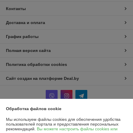
Контакты
Доставка и оплата
График работы
Полная версия сайта
Политика обработки cookies
Сайт создан на платформе Deal.by
Обработка файлов cookie
Информация для покупателя
Мы используем файлы cookies для обеспечения удобства
пользователей портала и предоставления персональных
Юридическое лицо:
Частное унитарное предприятие «Рапидита»
рекомендаций.
Вы можете настроить файлы cookies или
220140, г. Минск, ул. Лещинского, 14А, пом. 342