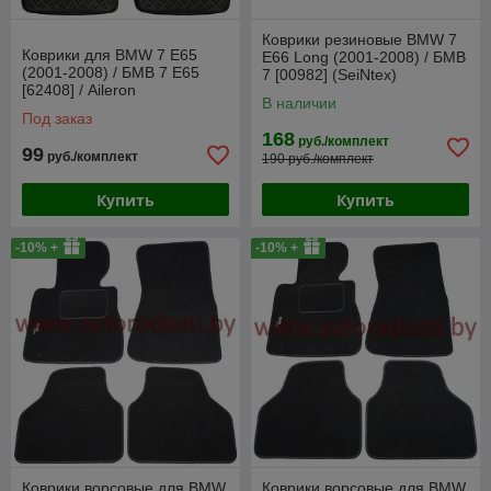
Коврики резиновые BMW 7
Коврики для BMW 7 E65
E66 Long (2001-2008) / БМВ
(2001-2008) / БМВ 7 Е65
7 [00982] (SeiNtex)
[62408] / Aileron
В наличии
Под заказ
168
руб./комплект
99
руб./комплект
190 руб./комплект
Купить
Купить
-10% +
-10% +
Коврики ворсовые для BMW
Коврики ворсовые для BMW