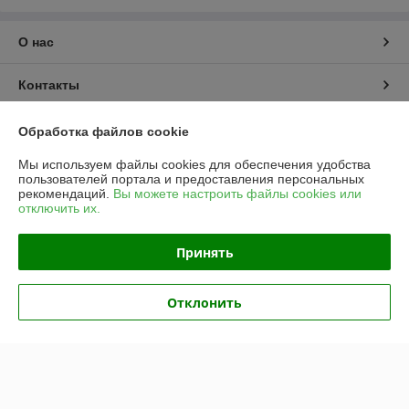
О нас
Контакты
Доставка и оплата
Обработка файлов cookie
Мы используем файлы cookies для обеспечения удобства
График работы
пользователей портала и предоставления персональных
рекомендаций.
Вы можете настроить файлы cookies или
отключить их.
Полная версия сайта
Принять
Политика обработки cookies
Сайт создан на платформе Deal.by
Отклонить