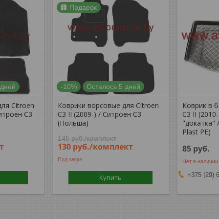
Подарок
 дней
-10%
Осталось 5 дней
ля Citroen
Коврики ворсовые для Citroen
Коврик в б
Ситроен С3
C3 II (2009-) / Ситроен С3
C3 II (2010
(Польша)
"докатка" 
Plast PE)
145
руб.
/комплект
т
130
руб.
/комплект
85
руб.
Под заказ
Нет в наличии
+375 (29) 
Купить