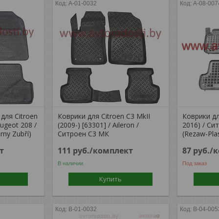
A-01-0032
A-08-007
для Citroen
Коврики для Citroen C3 MkII
Коврики для
eugeot 208 /
(2009-) [63301] / Aileron /
2016) / Си
rny Zubří)
Ситроен С3 МК
(Rezaw-Pla
т
111
руб.
/комплект
87
руб.
/
В наличии
Под заказ
Купить
B-01-0032
B-04-005