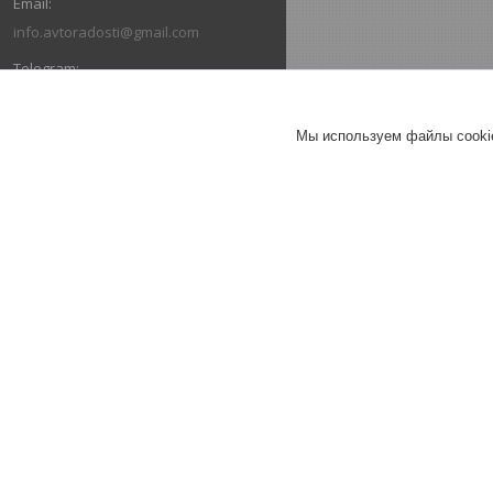
info.avtoradosti@gmail.com
+375 (29) 616-03-66
Мы используем файлы cookie
+375 (29) 636-03-66
ОТЗЫВЫ О КОМПАНИИ ИНТЕРНЕТ-
МАГАЗИН "АВТОРАДОСТИ"
26.07.2026
Александр
Отлично
Коврики в салон Ford Escape III
(2013-2019) / Форд Эскейп
(Norplast).
Коврик в багажник Escape (2013-
2019) "докатка" / Эскейп (Norplast)
Брал весь комплект в машину.
Очень быстро отправили, коврики