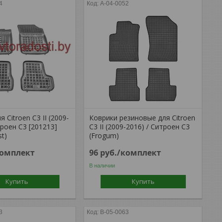
4
A-04-0052
 Citroen C3 II (2009-
Коврики резиновые для Citroen
троен С3 [201213]
C3 II (2009-2016) / Ситроен С3
st)
(Frogum)
комплект
96
руб.
/комплект
В наличии
Купить
Купить
3
B-05-0063