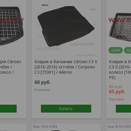
-24%
Ос
для Citroen
Коврик в багажник Citroen C3 II
Коврик в б
тчбек /
(2010-2016) хэтчбек / Ситроен
C3 II (2010
олесо /
С3 [73301] / Aileron
колесо [10
PE)
60
руб.
85
руб.
В наличии
65
руб.
Под заказ
Купить
V-01-0391
B-04-005