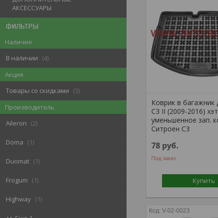
АКСЕССУАРЫ
ФИЛЬТРЫ
Наличие
В наличии
4
Акция
Товары со скидками
3
Коврик в багажник 
Производитель
C3 II (2009-2016) хэ
уменьшенное зап. к
Aileron
2
Ситроен С3
Doma
1
78
руб.
Под заказ
Duomat
1
Frogum
1
Купить
Highway
1
V-02-0023