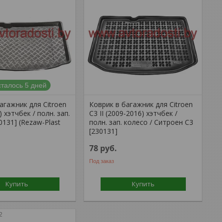
талось 5 дней
агажник для Citroen
Коврик в багажник для Citroen
-) хэтчбек / полн. зап.
C3 II (2009-2016) хэтчбек /
0131] (Rezaw-Plast
полн. зап. колесо / Ситроен С3
[230131]
78
руб.
Под заказ
Купить
Купить
2