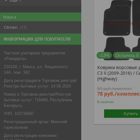
Еще 1
Марка
Citroen
11
ИНФОРМАЦИЯ ДЛЯ ПОКУПАТЕЛЯ
Частное унитарное предприятие
-13%
Осталось 5
«Рапидита»
Коврики ворсовые д
220140, г. Минск, ул. Лещинского,
C3 II (2009-2016) / 
14А, пом. 342
(Highway)
Дата регистрации в Торговом реестре/
Реестре бытовых услуг: 14.06.2024
90
руб.
/комплект
78
руб.
/комплек
Номер в Торговом реестре/Реестре
бытовых услуг: 716468, Республика
В наличии
Беларусь
Купить
УНП: 193734897
Регистрационный орган: Минский
горисполком
Дата регистрации компании: