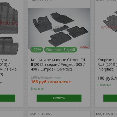
-12%
Осталось 6 дней
 для
Коврики резиновые Citroen С4
Коврики в 
013) /
II (2012-) седан / Peugeot 308 /
RUS (2013-
0-) / Пежо
408 / Ситроен (SeiNtex)
(Norplast)
m)
190
руб.
/комплект
108
руб.
168
руб.
/комплект
т
В наличии
В наличии
Купить
B-04-0055
B-05-006