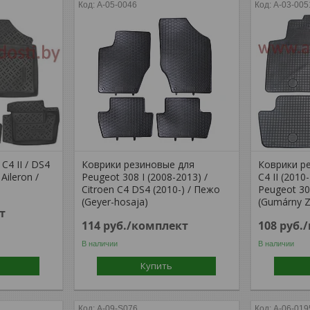
A-05-0046
A-03-005
C4 II / DS4
Коврики резиновые для
Коврики ре
 Aileron /
Peugeot 308 I (2008-2013) /
C4 II (2010-
Citroen C4 DS4 (2010-) / Пежо
Peugeot 30
(Geyer-hosaja)
(Gumárny Z
т
114
руб.
/комплект
108
руб.
В наличии
В наличии
Купить
A-09-S076
A-06-019