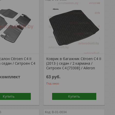
салон Citroen C4 II
Коврик в багажник Citroen C4 II
) седан / Ситроен С4
(2013-) седан / 2 кармана /
Ситроен С4 [73308] / Aileron
/комплект
63
руб.
Под заказ
Купить
Купить
6
B-01-0034