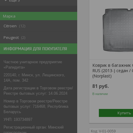
Еще 3
Марка
Citroen
12
Peugeot
2
ИНФОРМАЦИЯ ДЛЯ ПОКУПАТЕЛЯ
Частное унитарное предприятие
Коврик в багажник C
«Рапидита»
RUS (2013-) седан /
220140, г. Минск, ул. Лещинского,
(Norplast)
14А, пом. 342
81
руб.
Дата регистрации в Торговом реестре/
Реестре бытовых услуг: 14.06.2024
В наличии
Номер в Торговом реестре/Реестре
бытовых услуг: 716468, Республика
Беларусь
Купить
УНП: 193734897
Регистрационный орган: Минский
V-01-0059
горисполком