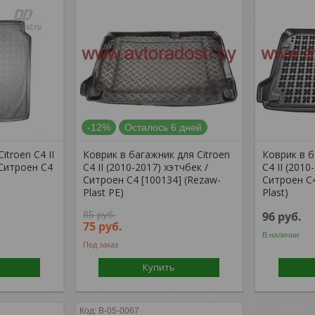
-12%
Осталось 6 дней
itroen C4 II
Коврик в багажник для Citroen
Коврик в б
 Ситроен С4
C4 II (2010-2017) хэтчбек /
C4 II (2010
Ситроен С4 [100134] (Rezaw-
Ситроен С4
Plast PE)
Plast)
85
руб.
96
руб.
75
руб.
В наличии
Под заказ
Купить
B-05-0067