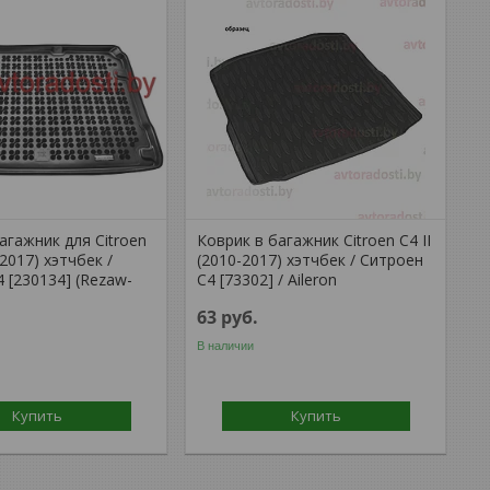
агажник для Citroen
Коврик в багажник Citroen C4 II
-2017) хэтчбек /
(2010-2017) хэтчбек / Ситроен
 [230134] (Rezaw-
С4 [73302] / Aileron
63
руб.
В наличии
Купить
Купить