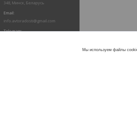
348, Минск, Беларусь
info.avtoradosti@gmail.com
+375 (29) 616-03-66
Мы используем файлы cookie
+375 (29) 636-03-66
ОТЗЫВЫ О КОМПАНИИ ИНТЕРНЕТ-
МАГАЗИН "АВТОРАДОСТИ"
26.07.2026
Александр
Отлично
Коврики в салон Ford Escape III
(2013-2019) / Форд Эскейп
(Norplast).
Коврик в багажник Escape (2013-
2019) "докатка" / Эскейп (Norplast)