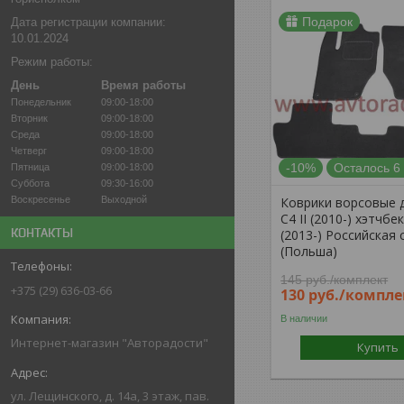
Подарок
Дата регистрации компании:
10.01.2024
Режим работы:
День
Время работы
Понедельник
09:00-18:00
Вторник
09:00-18:00
Среда
09:00-18:00
Четверг
09:00-18:00
-10%
Осталось 6
Пятница
09:00-18:00
Суббота
09:30-16:00
Коврики ворсовые д
Воскресенье
Выходной
C4 II (2010-) хэтчбе
КОНТАКТЫ
(2013-) Российская 
(Польша)
145
руб.
/комплект
+375 (29) 636-03-66
130
руб.
/компле
В наличии
Интернет-магазин "Авторадости"
Купить
ул. Лещинского, д. 14а, 3 этаж, пав.