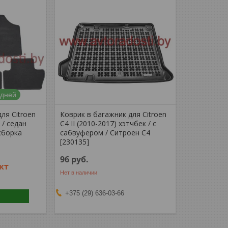
 дней
ля Citroen
Коврик в багажник для Citroen
к / седан
C4 II (2010-2017) хэтчбек / с
сборка
сабвуфером / Ситроен С4
[230135]
96
руб.
кт
Нет в наличии
+375 (29) 636-03-66