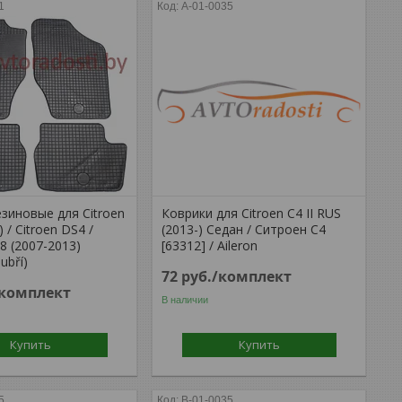
1
A-01-0035
зиновые для Citroen
Коврики для Citroen C4 II RUS
) / Citroen DS4 /
(2013-) Седан / Ситроен С4
8 (2007-2013)
[63312] / Aileron
ubří)
72
руб.
/комплект
/комплект
В наличии
Купить
Купить
5
B-01-0035