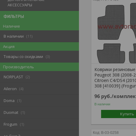
АКСЕССУАРЫ
ФИЛЬТРЫ
Наличие
В наличии
11
Акция
Товары со скидками
3
Производитель
Коврики резиновые
Peugeot 308 (2008-2
NORPLAST
2
Citroen C4/DS4 (201
308 [410039] (Frogu
Aileron
4
96
руб.
/комплек
Doma
1
В наличии
Duomat
1
Купить
Frogum
1
B-03-0258