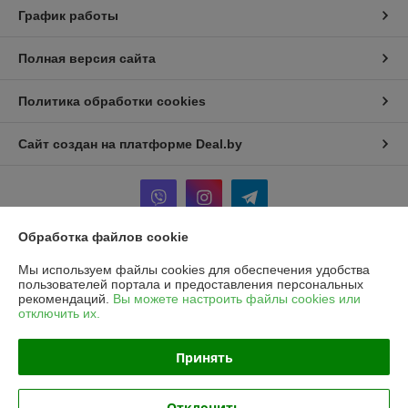
График работы
Полная версия сайта
Политика обработки cookies
Сайт создан на платформе Deal.by
Обработка файлов cookie
Информация для покупателя
Мы используем файлы cookies для обеспечения удобства
пользователей портала и предоставления персональных
Юридическое лицо:
Частное унитарное предприятие «Рапидита»
рекомендаций.
Вы можете настроить файлы cookies или
220140, г. Минск, ул. Лещинского, 14А, пом. 342
отключить их.
Регистрационный номер ЕГР: 193734897
Принять
УНП: 193734897
Регистрационный орган: Минский горисполком
Отклонить