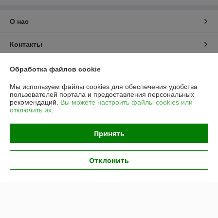
О нас
Контакты
Доставка и оплата
Обработка файлов cookie
Мы используем файлы cookies для обеспечения удобства
График работы
пользователей портала и предоставления персональных
рекомендаций.
Вы можете настроить файлы cookies или
отключить их.
Полная версия сайта
Принять
Политика обработки cookies
Сайт создан на платформе Deal.by
Отклонить