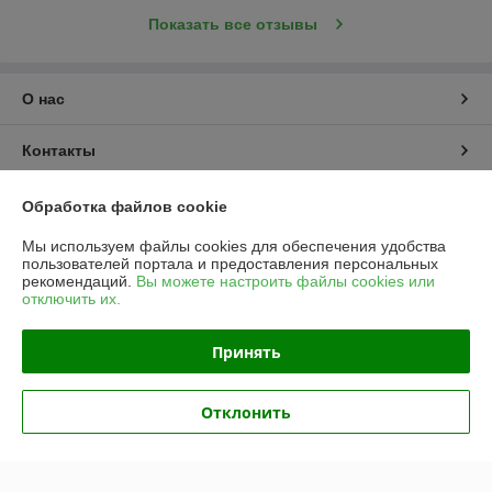
Показать все отзывы
О нас
Контакты
Доставка и оплата
Обработка файлов cookie
Мы используем файлы cookies для обеспечения удобства
График работы
пользователей портала и предоставления персональных
рекомендаций.
Вы можете настроить файлы cookies или
отключить их.
Полная версия сайта
Принять
Политика обработки cookies
Сайт создан на платформе Deal.by
Отклонить