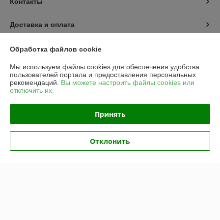
Контакты
Доставка и оплата
График работы
Обработка файлов cookie
Мы используем файлы cookies для обеспечения удобства
Полная версия сайта
пользователей портала и предоставления персональных
рекомендаций.
Вы можете настроить файлы cookies или
отключить их.
Политика обработки cookies
Принять
Сайт создан на платформе Deal.by
Отклонить
Информация для покупателя
Юридическое лицо:
Частное унитарное предприятие «Рапидита»
220140, г. Минск, ул. Лещинского, 14А, пом. 342