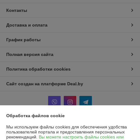
Контакты
Доставка и оплата
График работы
Полная версия сайта
Политика обработки cookies
Сайт создан на платформе Deal.by
Обработка файлов cookie
Информация для покупателя
Мы используем файлы cookies для обеспечения удобства
пользователей портала и предоставления персональных
Юридическое лицо:
Частное унитарное предприятие «Рапидита»
рекомендаций.
Вы можете настроить файлы cookies или
220140, г. Минск, ул. Лещинского, 14А, пом. 342