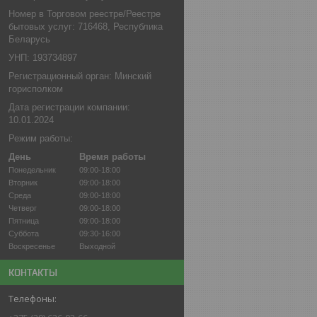
Номер в Торговом реестре/Реестре
бытовых услуг: 716468, Республика
Беларусь
УНП: 193734897
Регистрационный орган: Минский
горисполком
Дата регистрации компании:
10.01.2024
Режим работы:
День
Время работы
Понедельник
09:00-18:00
Вторник
09:00-18:00
Среда
09:00-18:00
Четверг
09:00-18:00
Пятница
09:00-18:00
Суббота
09:30-16:00
Воскресенье
Выходной
КОНТАКТЫ