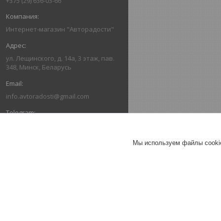
+375 (29) 636-03-66
Интернет-магазин "Авторадости"
ул. Лещинского, д. 14а, 3 этаж, пав.
348, Минск, Беларусь
info.avtoradosti@gmail.com
+375 (29) 616-03-66
Мы используем файлы cookie
+375 (29) 636-03-66
ОТЗЫВЫ О КОМПАНИИ ИНТЕРНЕТ-
МАГАЗИН "АВТОРАДОСТИ"
26.07.2026
Александр