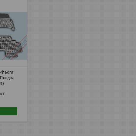
 Phedra
 Пхедра
t)
кт