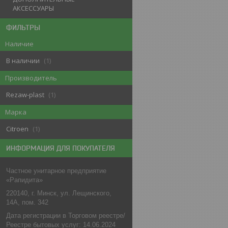
АКСЕССУАРЫ
ФИЛЬТРЫ
Наличие
В наличии
1
Производитель
Rezaw-plast
1
Марка
Citroen
1
ИНФОРМАЦИЯ ДЛЯ ПОКУПАТЕЛЯ
Частное унитарное предприятие
«Рапидита»
220140, г. Минск, ул. Лещинского,
14А, пом. 342
Дата регистрации в Торговом реестре/
Реестре бытовых услуг: 14.06.2024