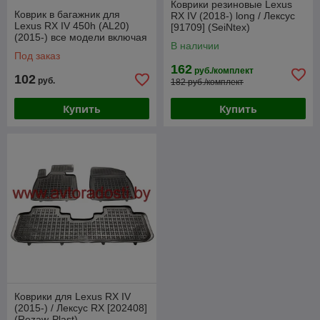
Коврики резиновые Lexus
Коврик в багажник для
RX IV (2018-) long / Лексус
Lexus RX IV 450h (AL20)
[91709] (SeiNtex)
(2015-) все модели включая
В наличии
гибрид / Лексус [233308]
Под заказ
162
руб./комплект
102
руб.
182 руб./комплект
Купить
Купить
Коврики для Lexus RX IV
(2015-) / Лексус RX [202408]
(Rezaw-Plast)