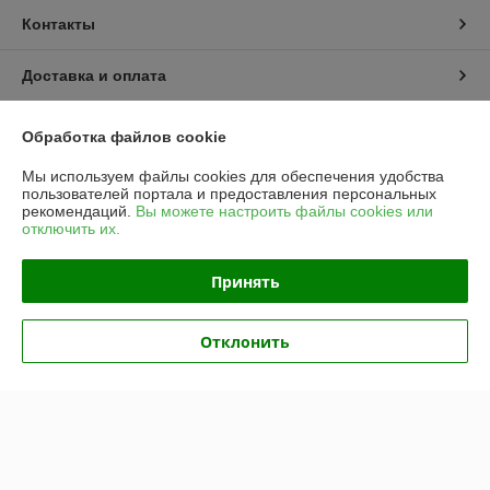
Контакты
Доставка и оплата
График работы
Обработка файлов cookie
Мы используем файлы cookies для обеспечения удобства
Полная версия сайта
пользователей портала и предоставления персональных
рекомендаций.
Вы можете настроить файлы cookies или
отключить их.
Политика обработки cookies
Принять
Сайт создан на платформе Deal.by
Отклонить
Информация для покупателя
Юридическое лицо:
Частное унитарное предприятие «Рапидита»
220140, г. Минск, ул. Лещинского, 14А, пом. 342