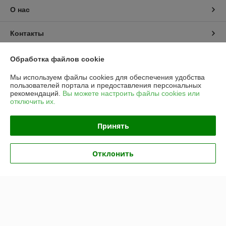
О нас
Контакты
Доставка и оплата
Обработка файлов cookie
Мы используем файлы cookies для обеспечения удобства
График работы
пользователей портала и предоставления персональных
рекомендаций.
Вы можете настроить файлы cookies или
отключить их.
Полная версия сайта
Принять
Политика обработки cookies
Сайт создан на платформе Deal.by
Отклонить
Информация для покупателя