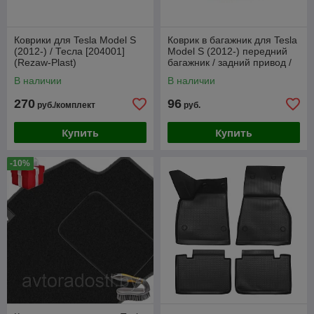
Коврики для Tesla Model S
Коврик в багажник для Tesla
(2012-) / Тесла [204001]
Model S (2012-) передний
(Rezaw-Plast)
багажник / задний привод /
Тесла [233801] (Rezaw-
В наличии
В наличии
Plast)
270
96
руб./комплект
руб.
Купить
Купить
-10%