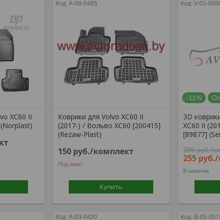
A-08-0495
V-03-006
-11%
Ос
vo XC60 II
Коврики для Volvo XC60 II
3D коврик
(Norplast)
(2017-) / Вольво ХС60 [200415]
XC60 II (2
(Rezaw-Plast)
[89877] (Se
кт
150
руб.
/комплект
285
руб.
/к
255
руб.
Под заказ
В наличии
Купить
A-03-0420
B-05-057