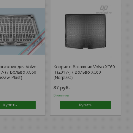
агажник для Volvo
Коврик в багажник Volvo XC60
017-) / Вольво ХС60
II (2017-) / Вольво ХС60
Rezaw-Plast)
(Norplast)
87
руб.
В наличии
Купить
Купить