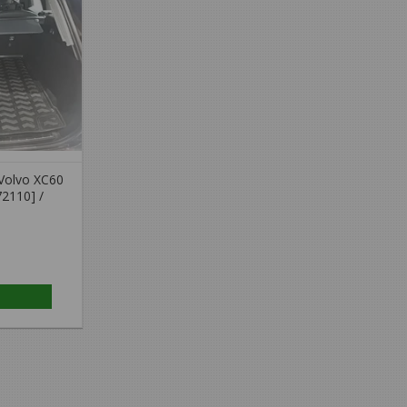
Volvo XC60
72110] /