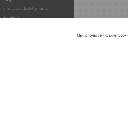
info.avtoradosti@gmail.com
+375 (29) 616-03-66
Мы используем файлы cookie
+375 (29) 636-03-66
ОТЗЫВЫ О КОМПАНИИ ИНТЕРНЕТ-
МАГАЗИН "АВТОРАДОСТИ"
26.07.2026
Александр
Отлично
Коврики в салон Ford Escape III
(2013-2019) / Форд Эскейп
(Norplast).
Коврик в багажник Escape (2013-
2019) "докатка" / Эскейп (Norplast)
Брал весь комплект в машину.
Очень быстро отправили, коврики