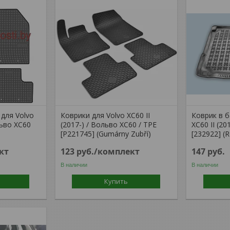
для Volvo
Коврики для Volvo XC60 II
Коврик в б
льво ХС60
(2017-) / Вольво ХС60 / TPE
XC60 II (2
[P221745] (Gumárny Zubří)
[232922] (
кт
123
руб.
/комплект
147
руб.
В наличии
В наличии
Купить