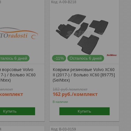
8
A-09-B218
талось 6 дней
-11%
Осталось 6 дней
и ворсовые Volvo
Коврики резиновые Volvo XC60
017-) / Вольво ХС60
II (2017-) / Вольво ХС60 [89775]
iNtex)
(SeiNtex)
омплект
182
руб.
/комплект
/комплект
162
руб.
/комплект
В наличии
Купить
Купить
4
B-03-0159