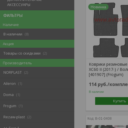
АКСЕССУАРЫ
Новинка
ФИЛЬТРЫ
Наличие
В наличии
8
Акция
Товары со скидками
2
Производитель
Коврики резиновые 
XC60 II (2017-) / Во
NORPLAST
2
[401907] (Frogum)
Aileron
1
114
руб.
/компле
В наличии
Doma
1
Купить
Frogum
1
Rezaw-plast
2
B-01-0408