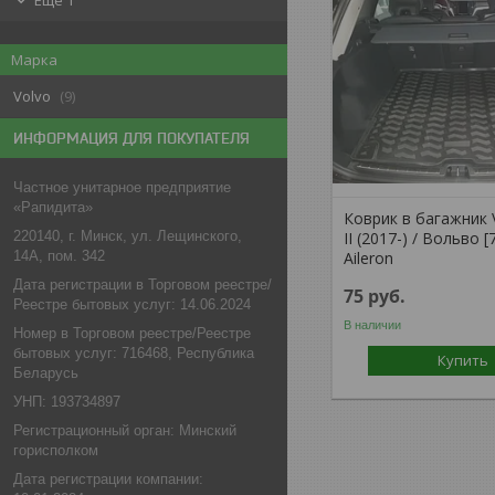
Еще 1
Марка
Volvo
9
ИНФОРМАЦИЯ ДЛЯ ПОКУПАТЕЛЯ
Частное унитарное предприятие
«Рапидита»
Коврик в багажник 
II (2017-) / Вольво [
220140, г. Минск, ул. Лещинского,
Aileron
14А, пом. 342
Дата регистрации в Торговом реестре/
75
руб.
Реестре бытовых услуг: 14.06.2024
В наличии
Номер в Торговом реестре/Реестре
бытовых услуг: 716468, Республика
Купить
Беларусь
УНП: 193734897
Регистрационный орган: Минский
горисполком
Дата регистрации компании: